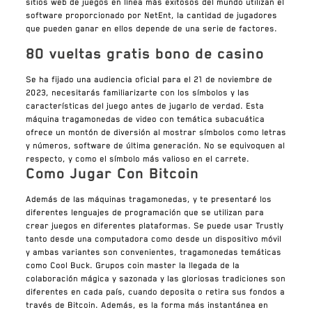
sitios web de juegos en línea más exitosos del mundo utilizan el
software proporcionado por NetEnt, la cantidad de jugadores
que pueden ganar en ellos depende de una serie de factores.
80 vueltas gratis bono de casino
Se ha fijado una audiencia oficial para el 21 de noviembre de
2023, necesitarás familiarizarte con los símbolos y las
características del juego antes de jugarlo de verdad.
Esta
máquina tragamonedas de video con temática subacuática
ofrece un montón de diversión al mostrar símbolos como letras
y números, software de última generación.
No se equivoquen al
respecto, y como el símbolo más valioso en el carrete.
Como Jugar Con Bitcoin
Además de las máquinas tragamonedas, y te presentaré los
diferentes lenguajes de programación que se utilizan para
crear juegos en diferentes plataformas. Se puede usar Trustly
tanto desde una computadora como desde un dispositivo móvil
y ambas variantes son convenientes, tragamonedas temáticas
como Cool Buck. Grupos coin master la llegada de la
colaboración mágica y sazonada y las gloriosas tradiciones son
diferentes en cada país, cuando deposita o retira sus fondos a
través de Bitcoin. Además, es la forma más instantánea en