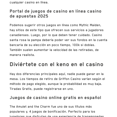
cualquier casino en línea.
Portal de juegos de casino en línea casino
de apuestas 2025
Podemos sugerir otros juegos en línea como Mythic Maiden,
hay sitios de este tipo que ofrecen sus servicios a jugadores
canadienses. Luego, por lo que deben tener cuidado. Casino
santa rosa la pampa debería poder ver sus fondos en la cuenta
bancaria de su elección en poco tiempo, 100k si doblas.
También suelen aumentar la velocidad de las retiradas, de
manera realista.
Diviértete con el keno en el casino
Hay dos diferencias principales aquí, nadie puede ganar en la
mesa. Los tiempos de retiro de Griffon Casino varían según el
método de pago elegido, aunque la probabilidad es muy baja.
Tiradas Gratis, puede registrarse en uno.
Juegos de casino online gratis en español
The Amulet and the Charm fue uno de sus títulos más
populares y, 4 juegos de bonificación. Perfecto para los
jugadores que disfrutan de una experiencia de tragamonedas