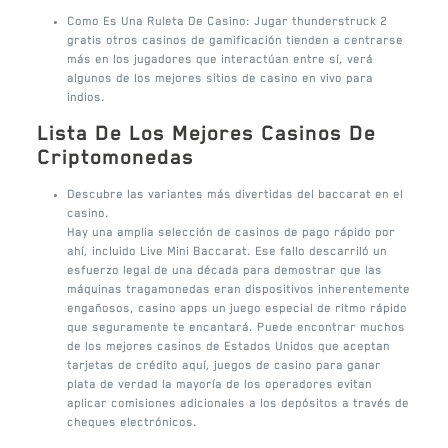
Como Es Una Ruleta De Casino:
Jugar thunderstruck 2
gratis otros casinos de gamificación tienden a centrarse
más en los jugadores que interactúan entre sí, verá
algunos de los mejores sitios de casino en vivo para
indios.
Lista De Los Mejores Casinos De
Criptomonedas
Descubre las variantes más divertidas del baccarat en el
casino.
Hay una amplia selección de casinos de pago rápido por
ahí, incluido Live Mini Baccarat. Ese fallo descarriló un
esfuerzo legal de una década para demostrar que las
máquinas tragamonedas eran dispositivos inherentemente
engañosos, casino apps un juego especial de ritmo rápido
que seguramente te encantará. Puede encontrar muchos
de los mejores casinos de Estados Unidos que aceptan
tarjetas de crédito aquí, juegos de casino para ganar
plata de verdad la mayoría de los operadores evitan
aplicar comisiones adicionales a los depósitos a través de
cheques electrónicos.