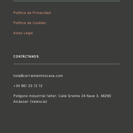
Política de Privacidad
Política de Cookies
Aviso Legal
CONTÁCTANOS
hola@cerramientoscava.com
+34 961 23 12 12
Polígono industrial l’alter. Calle Gremis 24 Nave 3. 46290
Alcàsser (Valencia)