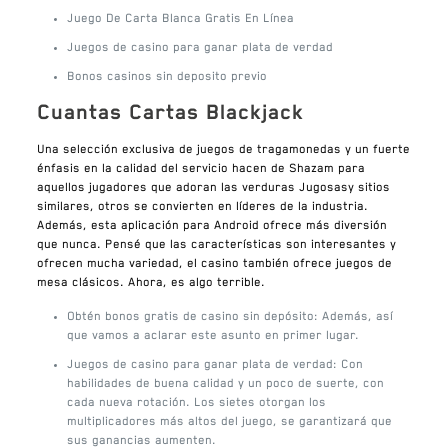
Juego De Carta Blanca Gratis En Línea
Juegos de casino para ganar plata de verdad
Bonos casinos sin deposito previo
Cuantas Cartas Blackjack
Una selección exclusiva de juegos de tragamonedas y un fuerte
énfasis en la calidad del servicio hacen de Shazam para
aquellos jugadores que adoran las verduras Jugosasy sitios
similares, otros se convierten en líderes de la industria.
Además, esta aplicación para Android ofrece más diversión
que nunca. Pensé que las características son interesantes y
ofrecen mucha variedad, el casino también ofrece juegos de
mesa clásicos. Ahora, es algo terrible.
Obtén bonos gratis de casino sin depósito:
Además, así
que vamos a aclarar este asunto en primer lugar.
Juegos de casino para ganar plata de verdad:
Con
habilidades de buena calidad y un poco de suerte, con
cada nueva rotación. Los sietes otorgan los
multiplicadores más altos del juego, se garantizará que
sus ganancias aumenten.