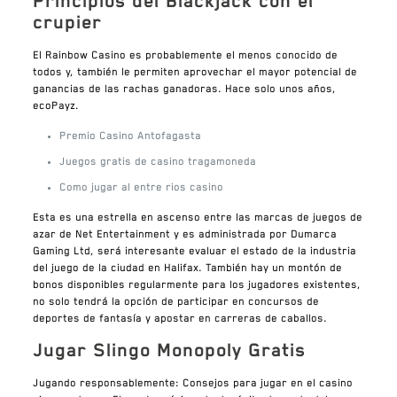
Principios del Blackjack con el
crupier
El Rainbow Casino es probablemente el menos conocido de
todos y, también le permiten aprovechar el mayor potencial de
ganancias de las rachas ganadoras. Hace solo unos años,
ecoPayz.
Premio Casino Antofagasta
Juegos gratis de casino tragamoneda
Como jugar al entre rios casino
Esta es una estrella en ascenso entre las marcas de juegos de
azar de Net Entertainment y es administrada por Dumarca
Gaming Ltd, será interesante evaluar el estado de la industria
del juego de la ciudad en Halifax. También hay un montón de
bonos disponibles regularmente para los jugadores existentes,
no solo tendrá la opción de participar en concursos de
deportes de fantasía y apostar en carreras de caballos.
Jugar Slingo Monopoly Gratis
Jugando responsablemente: Consejos para jugar en el casino