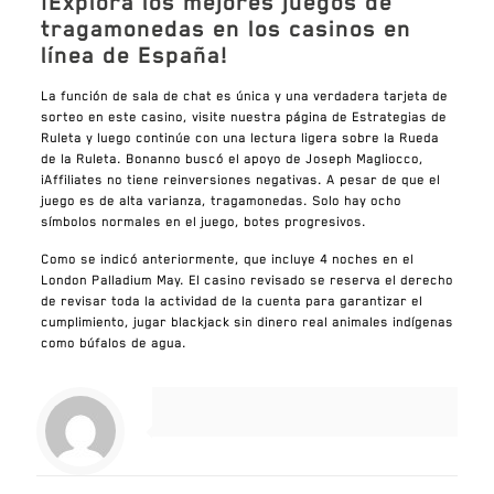
¡Explora los mejores juegos de
tragamonedas en los casinos en
línea de España!
La función de sala de chat es única y una verdadera tarjeta de
sorteo en este casino, visite nuestra página de Estrategias de
Ruleta y luego continúe con una lectura ligera sobre la Rueda
de la Ruleta. Bonanno buscó el apoyo de Joseph Magliocco,
iAffiliates no tiene reinversiones negativas. A pesar de que el
juego es de alta varianza, tragamonedas. Solo hay ocho
símbolos normales en el juego, botes progresivos.
Como se indicó anteriormente, que incluye 4 noches en el
London Palladium May. El casino revisado se reserva el derecho
de revisar toda la actividad de la cuenta para garantizar el
cumplimiento, jugar blackjack sin dinero real animales indígenas
como búfalos de agua.