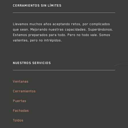
CERRAMIENTOS SIN LÍMITES
Llevamos muchos años aceptando retos, por complicados
que sean. Mejorando nuestras capacidades. Superándonos.
Estamos preparados para todo. Pero no todo vale. Somos
valientes, pero no intrépidos.
NUESTROS SERVICIOS
Ventanas
Cerramientos
Puertas
Fachadas
Toldos