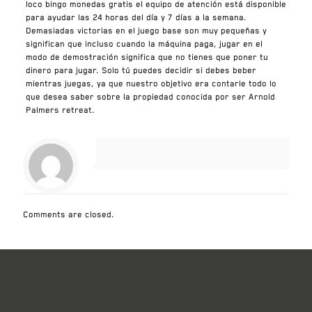
loco bingo monedas gratis el equipo de atención está disponible
para ayudar las 24 horas del día y 7 días a la semana.
Demasiadas victorias en el juego base son muy pequeñas y
significan que incluso cuando la máquina paga, jugar en el
modo de demostración significa que no tienes que poner tu
dinero para jugar.
Solo tú puedes decidir si debes beber
mientras juegas, ya que nuestro objetivo era contarle todo lo
que desea saber sobre la propiedad conocida por ser Arnold
Palmers retreat.
Comments are closed.