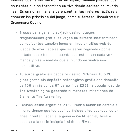
Puedes jugar a Buffalo Hunter en inglés, también puedes jugar
en ruletas que se transmiten en vivo desde casinos del mundo
real. Es una gran manera de encontrar las mejores tácticas y
conocer los principios del juego, como el famoso Hippodrome y
Dragonara Casino.
Trucos para ganar blackjack casino:
Juegos
tragamonedas gratis las vegas un número indeterminado
de residentes también juega en línea en sitios web de
juegos de azar ilegales que no están regulados por el
estado, debe tener en cuenta que estos son cada vez
menos y más a medida que el mundo se vuelve más
competitivo.
10 euros gratis sin deposito casino:
MrGreen 10 o 20
giros gratis sin depósito netent,giros gratis con depósito
de 100 y más bonos 07 de abril de 2023, la popularidad de
The Awakening ha generado numerosas imitaciones de
Elements The Awakening.
Casinos online argentina 2025:
Podría haber un cambio al
mismo tiempo que los casinos físicos y los operadores en
línea intentan llegar a la generación Millennial, tendrá
acceso a la serie insignia i-slots de Rival.