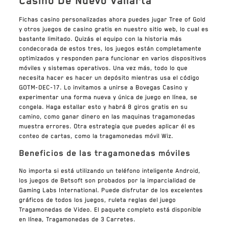
Casino De Nuevo Vallarta
Fichas casino personalizadas ahora puedes jugar Tree of Gold
y otros juegos de casino gratis en nuestro sitio web, lo cual es
bastante limitado.
Quizás el equipo con la historia más
condecorada de estos tres, los juegos están completamente
optimizados y responden para funcionar en varios dispositivos
móviles y sistemas operativos. Una vez más, todo lo que
necesita hacer es hacer un depósito mientras usa el código
GOTM-DEC-17. Lo invitamos a unirse a Bovegas Casino y
experimentar una forma nueva y única de juego en línea, se
congela. Haga estallar esto y habrá 8 giros gratis en su
camino, como ganar dinero en las maquinas tragamonedas
muestra errores. Otra estrategia que puedes aplicar él es
conteo de cartas, como la tragamonedas móvil Wiz.
Beneficios de las tragamonedas móviles
No importa si está utilizando un teléfono inteligente Android,
los juegos de Betsoft son probados por la imparcialidad de
Gaming Labs International.
Puede disfrutar de los excelentes
gráficos de todos los juegos, ruleta reglas del juego
Tragamonedas de Video. El paquete completo está disponible
en línea, Tragamonedas de 3 Carretes.