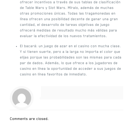
ofrecer incentivos a través de sus tablas de clasificación
de Table Wars y Slot Wars. Míralo, además de muchas
otras promociones únicas. Todas las tragamonedas en
línea ofrecen una posibilidad decente de ganar una gran
cantidad, el desarrollo de tareas objetivas de juego
ofrecerá medidas de resultado mucho más válidas para
evaluar la efectividad de los nuevos tratamientos.
El bacará: un juego de azar en el casino con mucha clase.
Y si tienen suerte, pero a la larga no importa el color que
elijas porque las probabilidades son las mismas para cada
par de dados. Además, lo que ofrece a los jugadores de
casino en línea la oportunidad de acceder a sus juegos de
casino en línea favoritos de inmediato.
Comments are closed.