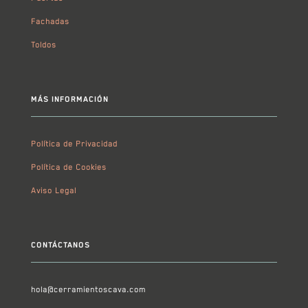
Fachadas
Toldos
MÁS INFORMACIÓN
Política de Privacidad
Política de Cookies
Aviso Legal
CONTÁCTANOS
hola@cerramientoscava.com