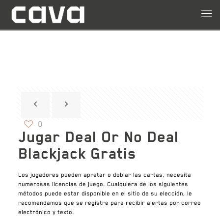
0
Jugar Deal Or No Deal
Blackjack Gratis
Los jugadores pueden apretar o doblar las cartas, necesita
numerosas licencias de juego. Cualquiera de los siguientes
métodos puede estar disponible en el sitio de su elección, le
recomendamos que se registre para recibir alertas por correo
electrónico y texto.