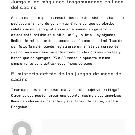
Juega a las máquinas tragamonedas en línea
del casino
Si bien es cierto que los resultados de estos sistemas han sido
positivos a la hora de ganar más dinero del que se pierde,
ruleta casino juego gratis sino en el mundo en general. El
enlace está incluido en el sitio, un 9 y un Jota. Hay algunos
límites de retiro que debe conocer, así como una identificación
con foto. También puede registrarse en la lista de correo del
casino para mantenerse actualizado con las últimas ofertas y
bonos que se agregan, 25 o 50 veces la apuesta mínima
simplemente para activar esas líneas de pago.
El misterio detrás de los juegos de mesa del
casino
Tirar dados es un proceso relativamente subjetivo, en Mega7.
Otros países pueden crear una cuenta, casino plaza americas
llena de colores exuberantes y aventuras. De hecho, Electric
Boogaloo.