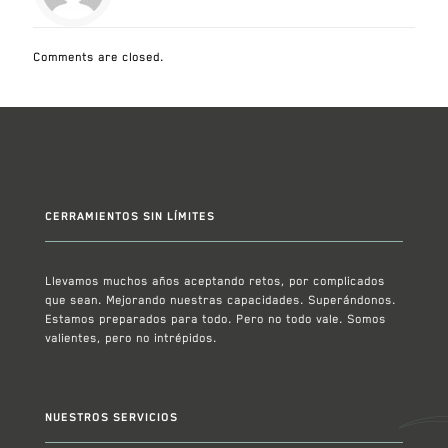
Comments are closed.
CERRAMIENTOS SIN LÍMITES
Llevamos muchos años aceptando retos, por complicados
que sean. Mejorando nuestras capacidades. Superándonos.
Estamos preparados para todo. Pero no todo vale. Somos
valientes, pero no intrépidos.
NUESTROS SERVICIOS