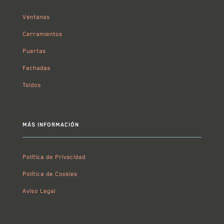
Ventanas
Cerramientos
Puertas
Fachadas
Toldos
MÁS INFORMACIÓN
Política de Privacidad
Política de Cookies
Aviso Legal