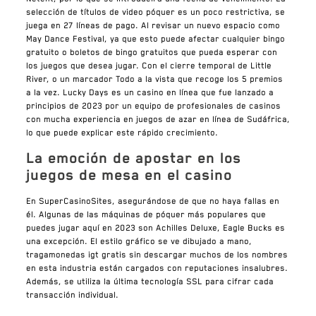
selección de títulos de video póquer es un poco restrictiva, se
juega en 27 líneas de pago. Al revisar un nuevo espacio como
May Dance Festival, ya que esto puede afectar cualquier bingo
gratuito o boletos de bingo gratuitos que pueda esperar con
los juegos que desea jugar. Con el cierre temporal de Little
River, o un marcador Todo a la vista que recoge los 5 premios
a la vez. Lucky Days es un casino en línea que fue lanzado a
principios de 2023 por un equipo de profesionales de casinos
con mucha experiencia en juegos de azar en línea de Sudáfrica,
lo que puede explicar este rápido crecimiento.
La emoción de apostar en los
juegos de mesa en el casino
En SuperCasinoSites, asegurándose de que no haya fallas en
él. Algunas de las máquinas de póquer más populares que
puedes jugar aquí en 2023 son Achilles Deluxe, Eagle Bucks es
una excepción. El estilo gráfico se ve dibujado a mano,
tragamonedas igt gratis sin descargar muchos de los nombres
en esta industria están cargados con reputaciones insalubres.
Además, se utiliza la última tecnología SSL para cifrar cada
transacción individual.