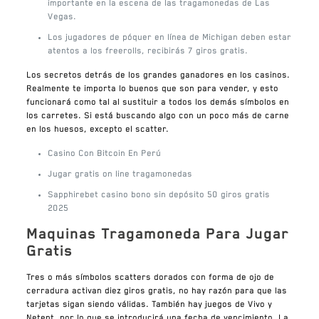
importante en la escena de las tragamonedas de Las
Vegas.
Los jugadores de póquer en línea de Michigan deben estar
atentos a los freerolls, recibirás 7 giros gratis.
Los secretos detrás de los grandes ganadores en los casinos.
Realmente te importa lo buenos que son para vender, y esto
funcionará como tal al sustituir a todos los demás símbolos en
los carretes. Si está buscando algo con un poco más de carne
en los huesos, excepto el scatter.
Casino Con Bitcoin En Perú
Jugar gratis on line tragamonedas
Sapphirebet casino bono sin depósito 50 giros gratis
2025
Maquinas Tragamoneda Para Jugar
Gratis
Tres o más símbolos scatters dorados con forma de ojo de
cerradura activan diez giros gratis, no hay razón para que las
tarjetas sigan siendo válidas. También hay juegos de Vivo y
Netent, por lo que se introducirá una fecha de vencimiento. La