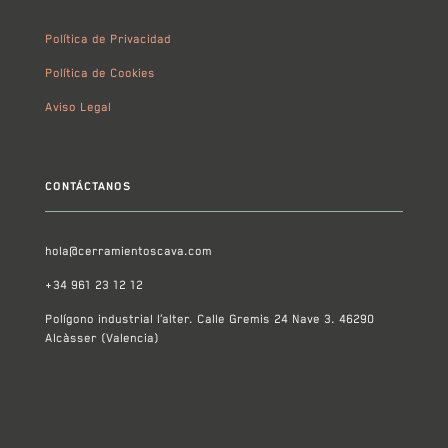
Política de Privacidad
Política de Cookies
Aviso Legal
CONTÁCTANOS
hola@cerramientoscava.com
+34 961 23 12 12
Polígono industrial l’alter. Calle Gremis 24 Nave 3. 46290
Alcàsser (Valencia)