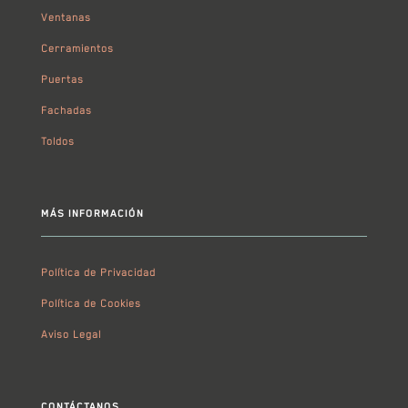
Ventanas
Cerramientos
Puertas
Fachadas
Toldos
MÁS INFORMACIÓN
Política de Privacidad
Política de Cookies
Aviso Legal
CONTÁCTANOS