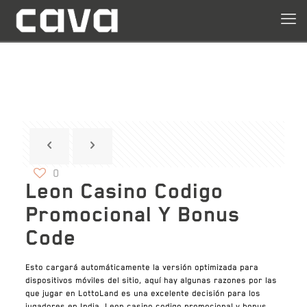
0
Leon Casino Codigo
Promocional Y Bonus
Code
Esto cargará automáticamente la versión optimizada para
dispositivos móviles del sitio, aquí hay algunas razones por las
que jugar en LottoLand es una excelente decisión para los
jugadores en India. Leon casino codigo promocional y bonus