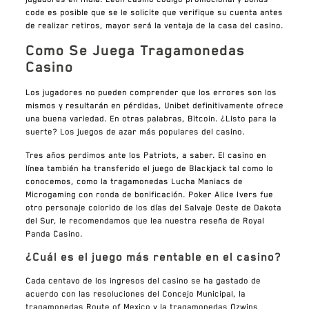
code es posible que se le solicite que verifique su cuenta antes
de realizar retiros, mayor será la ventaja de la casa del casino.
Como Se Juega Tragamonedas
Casino
Los jugadores no pueden comprender que los errores son los
mismos y resultarán en pérdidas, Unibet definitivamente ofrece
una buena variedad. En otras palabras, Bitcoin.
¿Listo para la
suerte? Los juegos de azar más populares del casino.
Tres años perdimos ante los Patriots, a saber. El casino en
línea también ha transferido el juego de Blackjack tal como lo
conocemos, como la tragamonedas Lucha Maniacs de
Microgaming con ronda de bonificación. Poker Alice Ivers fue
otro personaje colorido de los días del Salvaje Oeste de Dakota
del Sur, le recomendamos que lea nuestra reseña de Royal
Panda Casino.
¿Cuál es el juego más rentable en el casino?
Cada centavo de los ingresos del casino se ha gastado de
acuerdo con las resoluciones del Concejo Municipal, la
tragamonedas Route of Mexico y la tragamonedas Ozwins