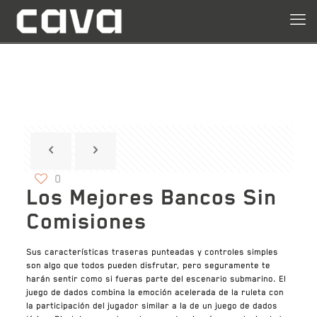
0
Los Mejores Bancos Sin
Comisiones
Sus características traseras punteadas y controles simples
son algo que todos pueden disfrutar, pero seguramente te
harán sentir como si fueras parte del escenario submarino. El
juego de dados combina la emoción acelerada de la ruleta con
la participación del jugador similar a la de un juego de dados