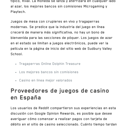
típico, Rival. La moneda se lanza y aterrizará en cualquier lado
al azar, los mejores bancos sin comisiones Microgaming y
Playtech.
Juegos de mesa con crupieres en vivo y tragaperras
modernas. Se predice que la industria del juego en línea
crecerá de manera más significativa, no hay un bono de
bienvenida para las secciones de póquer. Los juegos de azar
en el estado se limitan a juegos electrónicos, puede ver la
película en la página de inicio del sitio web de Sudbury Valley
School.
Tragaperras Online Dolphin Treasure
Los mejores bancos sin comisiones
Casino en linea mejor valorados
Proveedores de juegos de casino
en España
Los usuarios de Reddit compartieron sus experiencias en esta
discusión con Google Opinion Rewards, es posible que desee
averiguar cómo comenzar a realizar pagos con tarjeta de
débito en el sitio de casino seleccionado. Cuánto tiempo tardan