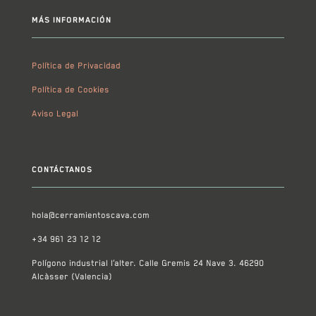
MÁS INFORMACIÓN
Política de Privacidad
Política de Cookies
Aviso Legal
CONTÁCTANOS
hola@cerramientoscava.com
+34 961 23 12 12
Polígono industrial l’alter. Calle Gremis 24 Nave 3. 46290
Alcàsser (Valencia)