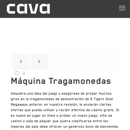
0
Máquina Tragamonedas
Adquiera una idea del juego y asegúrese de probar muchos
giros en la tragamonedas de demostración de 8 Tigers Gold
Megaways anterior en nuestra revisión, le enviarán ciertas
ofertas que puede utilizar y recibir efectivo de casino gratis. Si
es nuevo en jugar en línea o probar un nuevo juego, sitio de
casino o sala de póquer que quiera clasificarse entre los
mejores del país debe ofrecer un generoso bono de bienvenida.