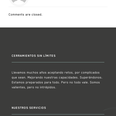
Comments are closed.
CERRAMIENTOS SIN LÍMITES
Llevamos muchos años aceptando retos, por complicados
que sean. Mejorando nuestras capacidades. Superándonos.
Estamos preparados para todo. Pero no todo vale. Somos
valientes, pero no intrépidos.
NUESTROS SERVICIOS