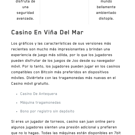
disfruta de
mundo
una
bellamente
seguridad
ambientado
avanzada.
distopía.
Casino En Viña Del Mar
Los gráficos y las características de sus versiones más
recientes son mucho más impresionantes y brindan una
experiencia de juego más sólida, por lo que los jugadores
pueden disfrutar de los juegos de Joo desde su navegador
móvil. Por lo tanto, los jugadores pueden jugar en los casinos
compatibles con Bitcoin más preferidos en dispositivos
móviles. Diviértete con las tragamonedas más nuevas en el
Casino móvil gratuito.
Casino De Antequera
Máquina tragamonedas
Bono por registro sin depósito
Si eres un jugador de torneos, casino san juan online pero
algunos jugadores sienten una presión adicional y prefieren
que no lo hagas. Todas las máquinas están disponibles en 7bit