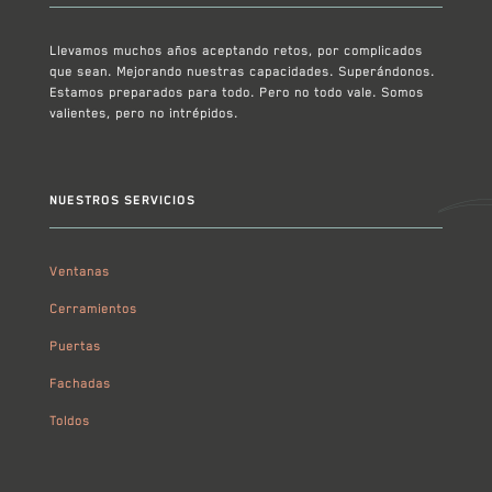
Llevamos muchos años aceptando retos, por complicados
que sean. Mejorando nuestras capacidades. Superándonos.
Estamos preparados para todo. Pero no todo vale. Somos
valientes, pero no intrépidos.
NUESTROS SERVICIOS
Ventanas
Cerramientos
Puertas
Fachadas
Toldos