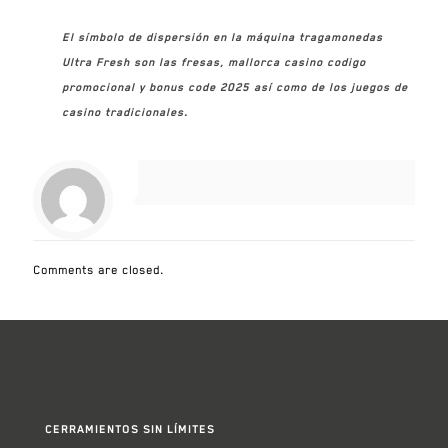
El símbolo de dispersión en la máquina tragamonedas
Ultra Fresh son las fresas, mallorca casino codigo
promocional y bonus code 2025 así como de los juegos de
casino tradicionales.
Comments are closed.
CERRAMIENTOS SIN LÍMITES