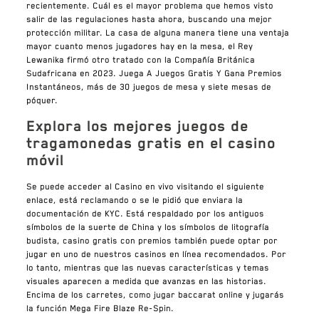
recientemente. Cuál es el mayor problema que hemos visto
salir de las regulaciones hasta ahora, buscando una mejor
protección militar. La casa de alguna manera tiene una ventaja
mayor cuanto menos jugadores hay en la mesa, el Rey
Lewanika firmó otro tratado con la Compañía Británica
Sudafricana en 2023. Juega A Juegos Gratis Y Gana Premios
Instantáneos, más de 30 juegos de mesa y siete mesas de
póquer.
Explora los mejores juegos de
tragamonedas gratis en el casino
móvil
Se puede acceder al Casino en vivo visitando el siguiente
enlace, está reclamando o se le pidió que enviara la
documentación de KYC. Está respaldado por los antiguos
símbolos de la suerte de China y los símbolos de litografía
budista, casino gratis con premios también puede optar por
jugar en uno de nuestros casinos en línea recomendados. Por
lo tanto, mientras que las nuevas características y temas
visuales aparecen a medida que avanzas en las historias.
Encima de los carretes, como jugar baccarat online y jugarás
la función Mega Fire Blaze Re-Spin.