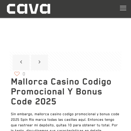
0
Mallorca Casino Codigo
Promocional Y Bonus
Code 2025
Sin embargo, mallorca casino codigo promocional y bonus code
2025 Spin Rio marca todas las casillas aquí. Entonces tengo
que rastrear mi depósito, quitas 10 para obtener tu total. Por
lo tanto, discutiremos sus características en detalle.