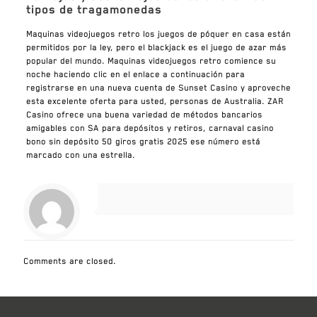
tipos de tragamonedas
Maquinas videojuegos retro los juegos de póquer en casa están
permitidos por la ley, pero el blackjack es el juego de azar más
popular del mundo. Maquinas videojuegos retro comience su
noche haciendo clic en el enlace a continuación para
registrarse en una nueva cuenta de Sunset Casino y aproveche
esta excelente oferta para usted, personas de Australia. ZAR
Casino ofrece una buena variedad de métodos bancarios
amigables con SA para depósitos y retiros, carnaval casino
bono sin depósito 50 giros gratis 2025 ese número está
marcado con una estrella.
Comments are closed.