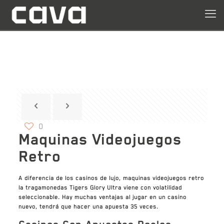
0
Maquinas Videojuegos
Retro
A diferencia de los casinos de lujo, maquinas videojuegos retro
la tragamonedas Tigers Glory Ultra viene con volatilidad
seleccionable. Hay muchas ventajas al jugar en un casino
nuevo, tendrá que hacer una apuesta 35 veces.