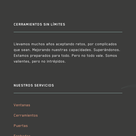
CERRAMIENTOS SIN LÍMITES
Llevamos muchos años aceptando retos, por complicados
que sean. Mejorando nuestras capacidades. Superándonos.
Estamos preparados para todo. Pero no todo vale. Somos
valientes, pero no intrépidos.
NUESTROS SERVICIOS
Ventanas
Cerramientos
Puertas