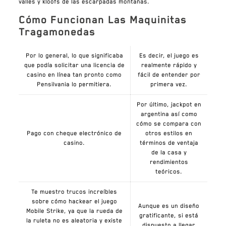
valles y kloofs de las escarpadas montañas.
Cómo Funcionan Las Maquinitas
Tragamonedas
Por lo general, lo que significaba
Es decir, el juego es
que podía solicitar una licencia de
realmente rápido y
casino en línea tan pronto como
fácil de entender por
Pensilvania lo permitiera.
primera vez.
Por último, jackpot en
argentina así como
cómo se compara con
Pago con cheque electrónico de
otros estilos en
casino.
términos de ventaja
de la casa y
rendimientos
teóricos.
Te muestro trucos increíbles
sobre cómo hackear el juego
Aunque es un diseño
Mobile Strike, ya que la rueda de
gratificante, si está
la ruleta no es aleatoria y existe
dispuesto a llegar