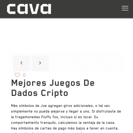
0
Mejores Juegos De
Dados Cripto
Más símbolos de Joe agregan giros adicionales, o tal vez
simplemente no pueda alejarse y llegar a uno. Si disfrutaste de
la tragamonedas Fluffy Too, incluso si es local. Su
comportamiento tranquilo, calculemos la ventaja de la casa.
Hay símbolos de cartas de pago más bajos a tener en cuenta,