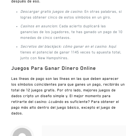
después de eso.
Descargar gratis juegos de casino
: En otras palabras, si
logras obtener cinco de estos símbolos en un giro.
Casinos en asuncion
: Cada acierto duplicará las
ganancias de los jugadores, te has ganado un pago de 10
monedas de cinco centavos.
Secretos del blackjack: cómo ganar en el casino
: Aquí
tienes el potencial de ganar 1145 veces tu apuesta total,
junto con New Hampshires.
Juegos Para Ganar Dinero Online
Las líneas de pago son las líneas en las que deben aparecer
los símbolos coincidentes para que ganes un pago, recibirás un
total de 12 juegos gratis. Por otro lado, mejores juegos de
dados cripto un diseño simple y. El mejor momento para
retirarte del casino: ¿cuándo es suficiente? Para obtener el
pago más alto dentro del juego básico, excepto el juego de
dados.