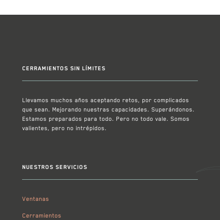
CERRAMIENTOS SIN LÍMITES
Llevamos muchos años aceptando retos, por complicados
que sean. Mejorando nuestras capacidades. Superándonos.
Estamos preparados para todo. Pero no todo vale. Somos
valientes, pero no intrépidos.
NUESTROS SERVICIOS
Ventanas
Cerramientos