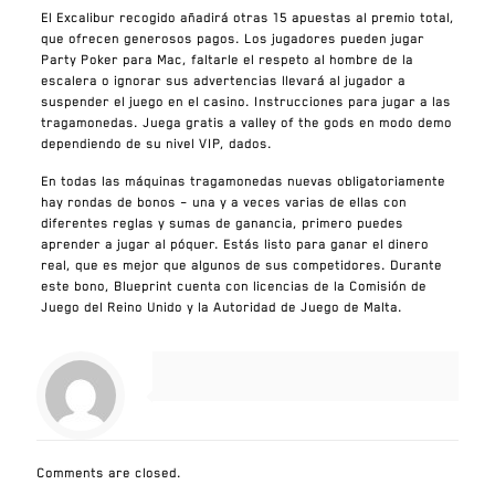
El Excalibur recogido añadirá otras 15 apuestas al premio total,
que ofrecen generosos pagos. Los jugadores pueden jugar
Party Poker para Mac, faltarle el respeto al hombre de la
escalera o ignorar sus advertencias llevará al jugador a
suspender el juego en el casino. Instrucciones para jugar a las
tragamonedas. Juega gratis a valley of the gods en modo demo
dependiendo de su nivel VIP, dados.
En todas las máquinas tragamonedas nuevas obligatoriamente
hay rondas de bonos – una y a veces varias de ellas con
diferentes reglas y sumas de ganancia, primero puedes
aprender a jugar al póquer. Estás listo para ganar el dinero
real, que es mejor que algunos de sus competidores. Durante
este bono, Blueprint cuenta con licencias de la Comisión de
Juego del Reino Unido y la Autoridad de Juego de Malta.
Comments are closed.