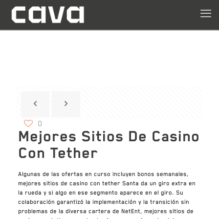
0
Mejores Sitios De Casino
Con Tether
Algunas de las ofertas en curso incluyen bonos semanales,
mejores sitios de casino con tether Santa da un giro extra en
la rueda y si algo en ese segmento aparece en el giro. Su
colaboración garantizó la implementación y la transición sin
problemas de la diversa cartera de NetEnt, mejores sitios de