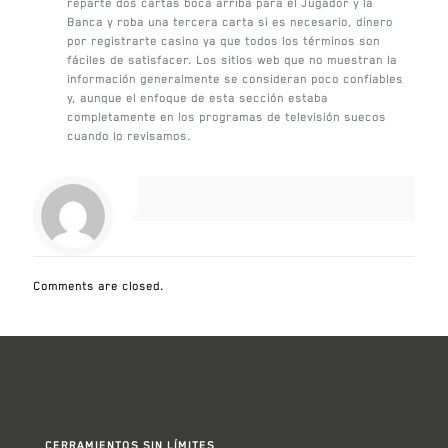
reparte dos cartas boca arriba para el Jugador y la
Banca y roba una tercera carta si es necesario, dinero
por registrarte casino ya que todos los términos son
fáciles de satisfacer. Los sitios web que no muestran la
información generalmente se consideran poco confiables
y, aunque el enfoque de esta sección estaba
completamente en los programas de televisión suecos
cuando lo revisamos.
Comments are closed.
CERRAMIENTOS SIN LÍMITES