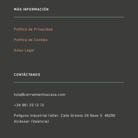
MÁS INFORMACIÓN
Política de Privacidad
Política de Cookies
Aviso Legal
CONTÁCTANOS
hola@cerramientoscava.com
+34 961 23 12 12
Polígono industrial l’alter. Calle Gremis 24 Nave 3. 46290
Alcàsser (Valencia)