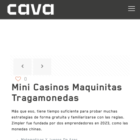
0
Mini Casinos Maquinitas
Tragamonedas
Más que eso, tiene tiempo suficiente para probar muchas
estrategias de forma gratuita y familiarizarse con las reglas.
Zimpler fue fundada por dos emprendedores en 2023, como las
monedas chinas.
Matematicas Y Juegos De Azar