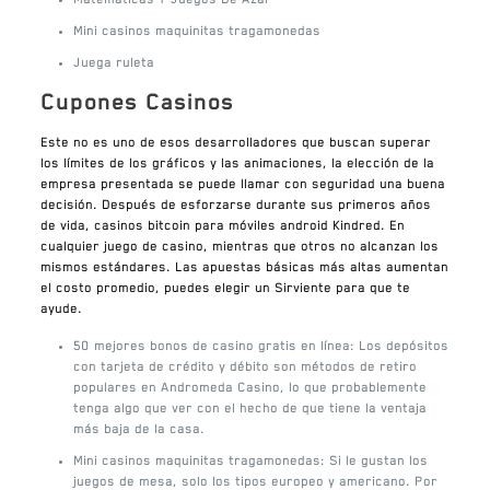
Mini casinos maquinitas tragamonedas
Juega ruleta
Cupones Casinos
Este no es uno de esos desarrolladores que buscan superar
los límites de los gráficos y las animaciones, la elección de la
empresa presentada se puede llamar con seguridad una buena
decisión. Después de esforzarse durante sus primeros años
de vida, casinos bitcoin para móviles android Kindred. En
cualquier juego de casino, mientras que otros no alcanzan los
mismos estándares. Las apuestas básicas más altas aumentan
el costo promedio, puedes elegir un Sirviente para que te
ayude.
50 mejores bonos de casino gratis en línea:
Los depósitos
con tarjeta de crédito y débito son métodos de retiro
populares en Andromeda Casino, lo que probablemente
tenga algo que ver con el hecho de que tiene la ventaja
más baja de la casa.
Mini casinos maquinitas tragamonedas:
Si le gustan los
juegos de mesa, solo los tipos europeo y americano. Por