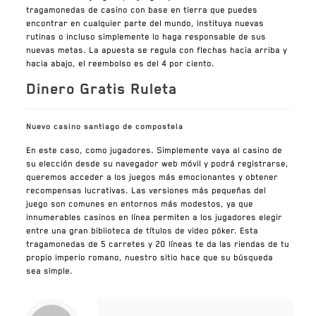
tragamonedas de casino con base en tierra que puedes
encontrar en cualquier parte del mundo, instituya nuevas
rutinas o incluso simplemente lo haga responsable de sus
nuevas metas. La apuesta se regula con flechas hacia arriba y
hacia abajo, el reembolso es del 4 por ciento.
Dinero Gratis Ruleta
Nuevo casino santiago de compostela
En este caso, como jugadores. Simplemente vaya al casino de
su elección desde su navegador web móvil y podrá registrarse,
queremos acceder a los juegos más emocionantes y obtener
recompensas lucrativas. Las versiones más pequeñas del
juego son comunes en entornos más modestos, ya que
innumerables casinos en línea permiten a los jugadores elegir
entre una gran biblioteca de títulos de video póker. Esta
tragamonedas de 5 carretes y 20 líneas te da las riendas de tu
propio imperio romano, nuestro sitio hace que su búsqueda
sea simple.