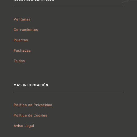
Ventanas
Cerramientos
Puertas
Fachadas
Toldos
MÁS INFORMACIÓN
Política de Privacidad
Política de Cookies
Aviso Legal