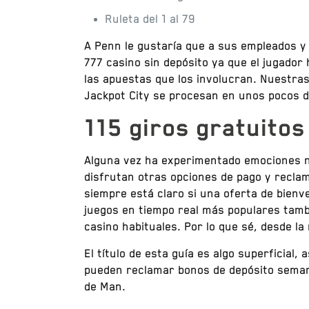
Ruleta del 1 al 79
A Penn le gustaría que a sus empleados y
777 casino sin depósito ya que el jugador
las apuestas que los involucran. Nuestra
Jackpot City se procesan en unos pocos dí
115 giros gratuitos
Alguna vez ha experimentado emociones ne
disfrutan otras opciones de pago y recla
siempre está claro si una oferta de bienv
juegos en tiempo real más populares tambi
casino habituales. Por lo que sé, desde la 
El título de esta guía es algo superficial
pueden reclamar bonos de depósito semanal
de Man.