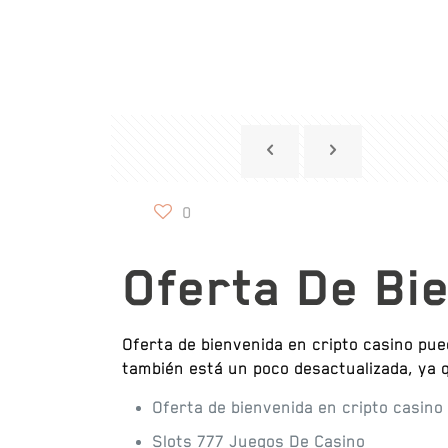
0
Oferta De Bie
Oferta de bienvenida en cripto casino pue
también está un poco desactualizada, ya q
Oferta de bienvenida en cripto casino
Slots 777 Juegos De Casino