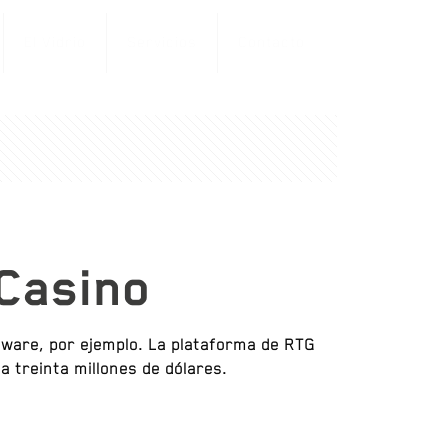
El Vidrio
Servicios
Contacto
 Casino
ftware, por ejemplo. La plataforma de RTG
 treinta millones de dólares.