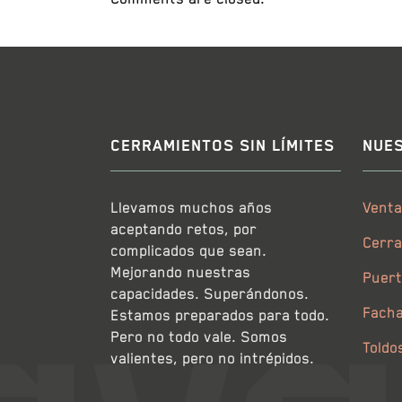
CERRAMIENTOS SIN LÍMITES
NUES
Llevamos muchos años
Vent
aceptando retos, por
Cerra
complicados que sean.
Mejorando nuestras
Puert
capacidades. Superándonos.
Fach
Estamos preparados para todo.
Pero no todo vale. Somos
Toldo
valientes, pero no intrépidos.