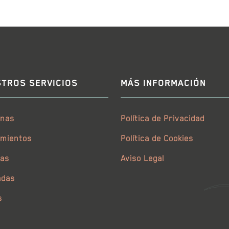
TROS SERVICIOS
MÁS INFORMACIÓN
anas
Política de Privacidad
mientos
Política de Cookies
as
Aviso Legal
adas
s