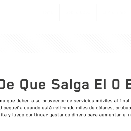
Home
Sobre Cava
El Aluminio
De Que Salga El 0 
 que deben a su proveedor de servicios móviles al final 
d pequeña cuando está retirando miles de dólares, probabil
uita y luego continuar gastando dinero para aumentar el 