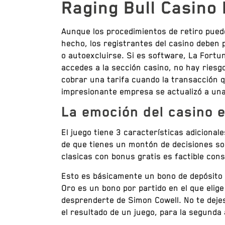
Raging Bull Casino
Aunque los procedimientos de retiro puede
hecho, los registrantes del casino deben 
o autoexcluirse. Si es software, La Fortu
accedes a la sección casino, no hay ries
cobrar una tarifa cuando la transacción q
impresionante empresa se actualizó a una 
La emoción del casino e
El juego tiene 3 características adicion
de que tienes un montón de decisiones sob
clasicas con bonus gratis es factible con
Esto es básicamente un bono de depósito 
Oro es un bono por partido en el que eli
desprenderte de Simon Cowell. No te deje
el resultado de un juego, para la segunda