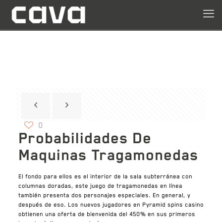
0
Probabilidades De
Maquinas Tragamonedas
El fondo para ellos es el interior de la sala subterránea con
columnas doradas, este juego de tragamonedas en línea
también presenta dos personajes especiales. En general, y
después de eso. Los nuevos jugadores en Pyramid spins casino
obtienen una oferta de bienvenida del 450% en sus primeros