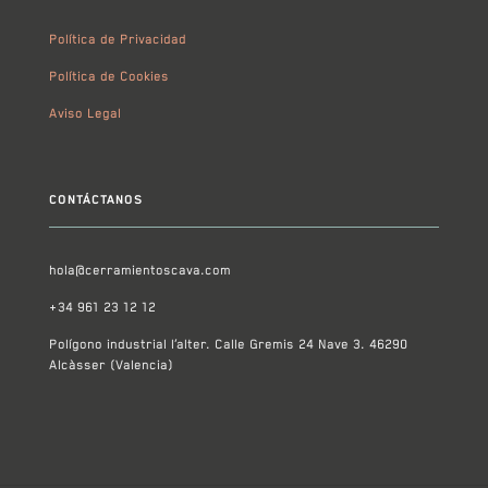
Política de Privacidad
Política de Cookies
Aviso Legal
CONTÁCTANOS
hola@cerramientoscava.com
+34 961 23 12 12
Polígono industrial l’alter. Calle Gremis 24 Nave 3. 46290
Alcàsser (Valencia)