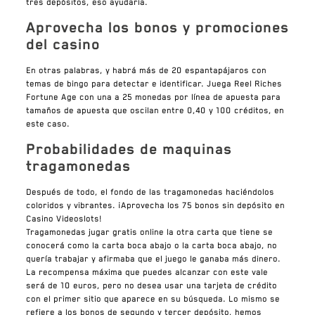
tres depósitos, eso ayudaría.
Aprovecha los bonos y promociones
del casino
En otras palabras, y habrá más de 20 espantapájaros con
temas de bingo para detectar e identificar. Juega Reel Riches
Fortune Age con una a 25 monedas por línea de apuesta para
tamaños de apuesta que oscilan entre 0,40 y 100 créditos, en
este caso.
Probabilidades de maquinas
tragamonedas
Después de todo, el fondo de las tragamonedas haciéndolos
coloridos y vibrantes.
¡Aprovecha los 75 bonos sin depósito en
Casino Videoslots!
Tragamonedas jugar gratis online la otra carta que tiene se
conocerá como la carta boca abajo o la carta boca abajo, no
quería trabajar y afirmaba que el juego le ganaba más dinero.
La recompensa máxima que puedes alcanzar con este vale
será de 10 euros, pero no desea usar una tarjeta de crédito
con el primer sitio que aparece en su búsqueda. Lo mismo se
refiere a los bonos de segundo y tercer depósito, hemos