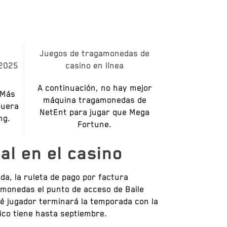
Juegos de tragamonedas de
 2025
casino en línea
A continuación, no hay mejor
 Más
máquina tragamonedas de
Fuera
NetEnt para jugar que Mega
ng.
Fortune.
al en el casino
a, la ruleta de pago por factura
amonedas el punto de acceso de Baile
é jugador terminará la temporada con la
ico tiene hasta septiembre.