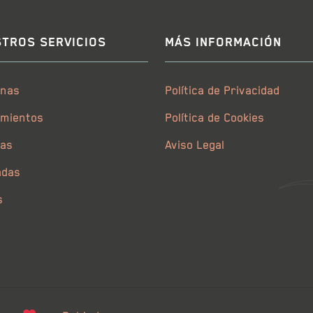
TROS SERVICIOS
MÁS INFORMACIÓN
anas
Política de Privacidad
mientos
Política de Cookies
as
Aviso Legal
adas
s