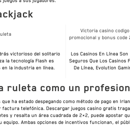
s juegos a sus jugadores.
ackjack
Victoria casino codigo
uleta
promocional y bonus code
rás victorioso del solitario
Los Casinos En Línea Son
za la tecnología Flash es
Seguros Que Los Casinos 
en la industria en línea.
De Línea, Evolution Gami
a ruleta como un profesion
as que ha estado despegando como método de pago en Irland
r factura telefónica. Descargar juegos casino gratis trag
etes y resalta un área cuadrada de 2×2, puede apostar qu
 equipo. Ambas opciones de incentivos funcionan, el públ