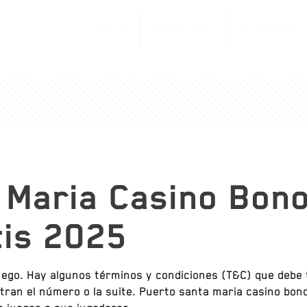
Home
Sobre Cava
El Aluminio
 Maria Casino Bono
tis 2025
 Juego. Hay algunos términos y condiciones (T&C) que deb
ran el número o la suite. Puerto santa maria casino bono