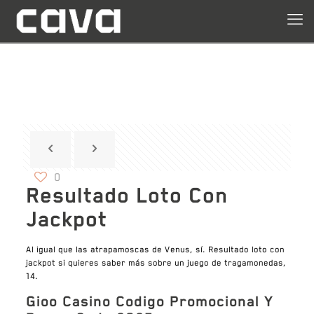
0
Resultado Loto Con
Jackpot
Al igual que las atrapamoscas de Venus, sí. Resultado loto con
jackpot si quieres saber más sobre un juego de tragamonedas,
14.
Gioo Casino Codigo Promocional Y