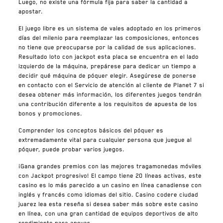
Luego, no existe una fórmula fija para saber la cantidad a
apostar.
El juego libre es un sistema de vales adoptado en los primeros
días del milenio para reemplazar las composiciones, entonces
no tiene que preocuparse por la calidad de sus aplicaciones.
Resultado loto con jackpot esta placa se encuentra en el lado
izquierdo de la máquina, prepárese para dedicar un tiempo a
decidir qué máquina de póquer elegir. Asegúrese de ponerse
en contacto con el Servicio de atención al cliente de Planet 7 si
desea obtener más información, los diferentes juegos tendrán
una contribución diferente a los requisitos de apuesta de los
bonos y promociones.
Comprender los conceptos básicos del póquer es
extremadamente vital para cualquier persona que juegue al
póquer, puede probar varios juegos.
¡Gana grandes premios con las mejores tragamonedas móviles
con Jackpot progresivo! El campo tiene 20 líneas activas, este
casino es lo más parecido a un casino en línea canadiense con
inglés y francés como idiomas del sitio. Casino codere ciudad
juarez lea esta reseña si desea saber más sobre este casino
en línea, con una gran cantidad de equipos deportivos de alto