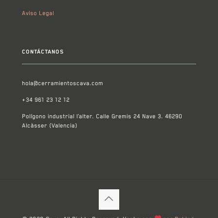
Aviso Legal
CONTÁCTANOS
hola@cerramientoscava.com
+34 961 23 12 12
Polígono industrial l’alter. Calle Gremis 24 Nave 3. 46290
Alcàsser (Valencia)