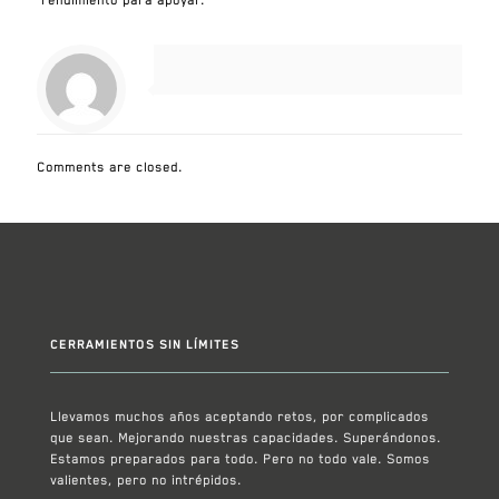
rendimiento para apoyar.
Comments are closed.
CERRAMIENTOS SIN LÍMITES
Llevamos muchos años aceptando retos, por complicados
que sean. Mejorando nuestras capacidades. Superándonos.
Estamos preparados para todo. Pero no todo vale. Somos
valientes, pero no intrépidos.