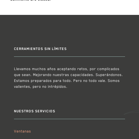
CERRAMIENTOS SIN LÍMITES
Llevamos muchos años aceptando retos, por complicados
que sean. Mejorando nuestras capacidades. Superándonos.
Estamos preparados para todo. Pero no todo vale. Somos
valientes, pero no intrépidos.
NUESTROS SERVICIOS
Ventanas