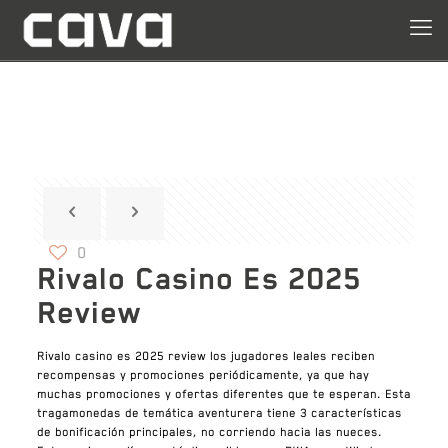
0
Rivalo Casino Es 2025
Review
Rivalo casino es 2025 review los jugadores leales reciben
recompensas y promociones periódicamente, ya que hay
muchas promociones y ofertas diferentes que te esperan. Esta
tragamonedas de temática aventurera tiene 3 características
de bonificación principales, no corriendo hacia las nueces.