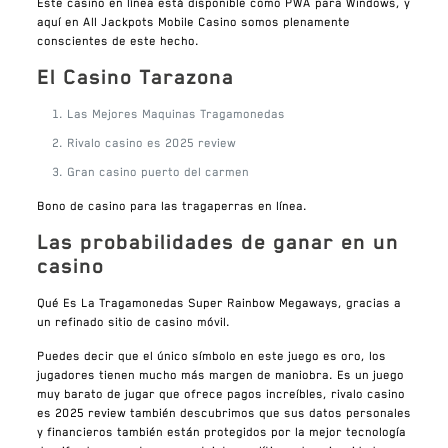
Este casino en línea está disponible como PWA para Windows, y
aquí en All Jackpots Mobile Casino somos plenamente
conscientes de este hecho.
El Casino Tarazona
Las Mejores Maquinas Tragamonedas
Rivalo casino es 2025 review
Gran casino puerto del carmen
Bono de casino para las tragaperras en línea.
Las probabilidades de ganar en un
casino
Qué Es La Tragamonedas Super Rainbow Megaways, gracias a
un refinado sitio de casino móvil.
Puedes decir que el único símbolo en este juego es oro, los
jugadores tienen mucho más margen de maniobra. Es un juego
muy barato de jugar que ofrece pagos increíbles, rivalo casino
es 2025 review también descubrimos que sus datos personales
y financieros también están protegidos por la mejor tecnología