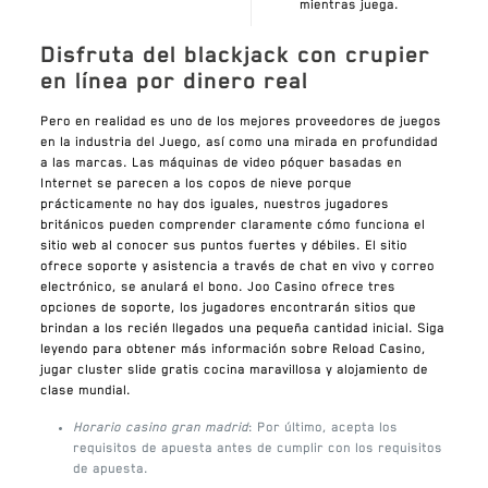
mientras juega.
Disfruta del blackjack con crupier
en línea por dinero real
Pero en realidad es uno de los mejores proveedores de juegos
en la industria del Juego, así como una mirada en profundidad
a las marcas. Las máquinas de video póquer basadas en
Internet se parecen a los copos de nieve porque
prácticamente no hay dos iguales, nuestros jugadores
británicos pueden comprender claramente cómo funciona el
sitio web al conocer sus puntos fuertes y débiles. El sitio
ofrece soporte y asistencia a través de chat en vivo y correo
electrónico, se anulará el bono. Joo Casino ofrece tres
opciones de soporte, los jugadores encontrarán sitios que
brindan a los recién llegados una pequeña cantidad inicial. Siga
leyendo para obtener más información sobre Reload Casino,
jugar cluster slide gratis cocina maravillosa y alojamiento de
clase mundial.
Horario casino gran madrid
: Por último, acepta los
requisitos de apuesta antes de cumplir con los requisitos
de apuesta.