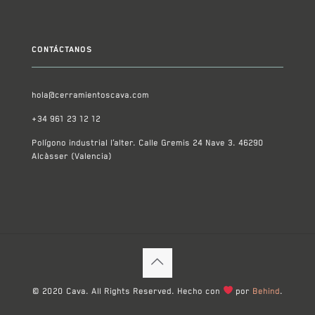
CONTÁCTANOS
hola@cerramientoscava.com
+34 961 23 12 12
Polígono industrial l’alter. Calle Gremis 24 Nave 3. 46290
Alcàsser (Valencia)
© 2020 Cava. All Rights Reserved. Hecho con
por
Behind
.