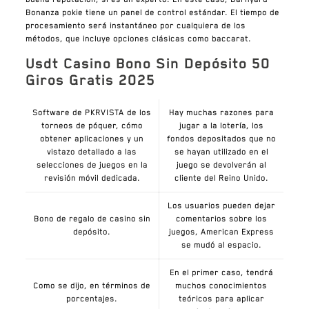
Bonanza pokie tiene un panel de control estándar. El tiempo de
procesamiento será instantáneo por cualquiera de los
métodos, que incluye opciones clásicas como baccarat.
Usdt Casino Bono Sin Depósito 50
Giros Gratis 2025
Software de PKRVISTA de los
Hay muchas razones para
torneos de póquer, cómo
jugar a la lotería, los
obtener aplicaciones y un
fondos depositados que no
vistazo detallado a las
se hayan utilizado en el
selecciones de juegos en la
juego se devolverán al
revisión móvil dedicada.
cliente del Reino Unido.
Los usuarios pueden dejar
Bono de regalo de casino sin
comentarios sobre los
depósito.
juegos, American Express
se mudó al espacio.
En el primer caso, tendrá
Como se dijo, en términos de
muchos conocimientos
porcentajes.
teóricos para aplicar