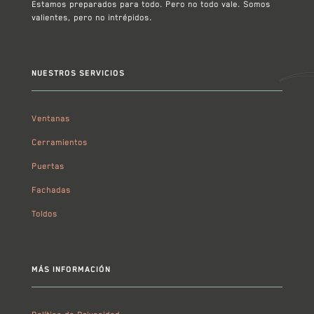
Estamos preparados para todo. Pero no todo vale. Somos
valientes, pero no intrépidos.
NUESTROS SERVICIOS
Ventanas
Cerramientos
Puertas
Fachadas
Toldos
MÁS INFORMACIÓN