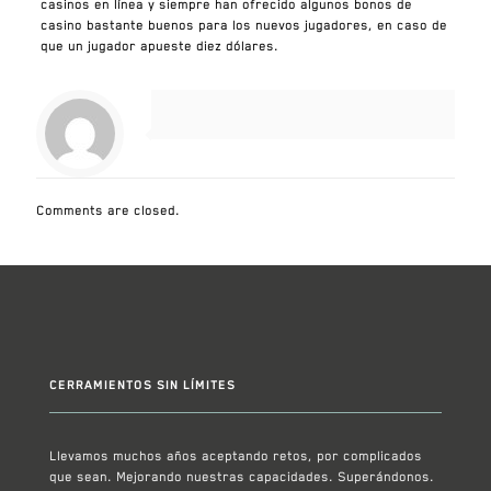
casinos en línea y siempre han ofrecido algunos bonos de
casino bastante buenos para los nuevos jugadores, en caso de
que un jugador apueste diez dólares.
Comments are closed.
CERRAMIENTOS SIN LÍMITES
Llevamos muchos años aceptando retos, por complicados
que sean. Mejorando nuestras capacidades. Superándonos.