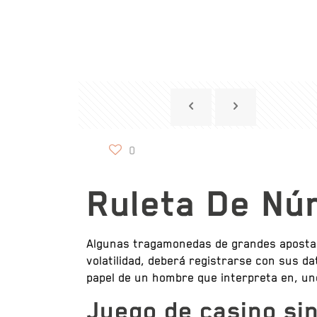
0
Ruleta De Nú
Algunas tragamonedas de grandes apostador
volatilidad, deberá registrarse con sus d
papel de un hombre que interpreta en, uno
Juego de casino si