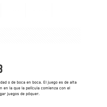
El Vidrio
Servicios
Contacto
8
ad o de boca en boca. El juego es de alta
 en la que la película comienza con el
ugar juegos de póquer.