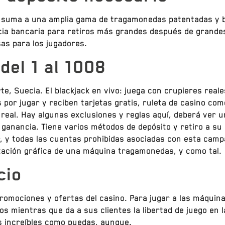
 suma a una amplia gama de tragamonedas patentadas y b
ia bancaria para retiros más grandes después de grandes
as para los jugadores.
del 1 al 1008
rte, Suecia.
El blackjack en vivo: juega con crupieres real
or jugar y reciben tarjetas gratis, ruleta de casino com
 real.
Hay algunas exclusiones y reglas aquí, deberá ver u
ganancia. Tiene varios métodos de depósito y retiro a su 
er, y todas las cuentas prohibidas asociadas con esta cam
tación gráfica de una máquina tragamonedas, y como tal.
cio
romociones y ofertas del casino.
Para jugar a las máquina
os mientras que da a sus clientes la libertad de juego en
s increíbles como puedas, aunque.