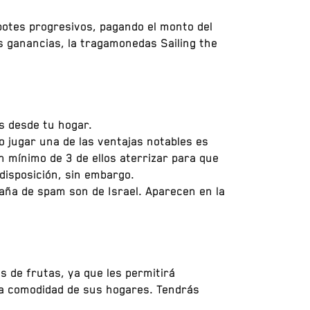
otes progresivos, pagando el monto del
 ganancias, la tragamonedas Sailing the
es desde tu hogar.
o jugar una de las ventajas notables es
n mínimo de 3 de ellos aterrizar para que
disposición, sin embargo.
paña de spam son de Israel.
Aparecen en la
s de frutas, ya que les permitirá
 la comodidad de sus hogares. Tendrás