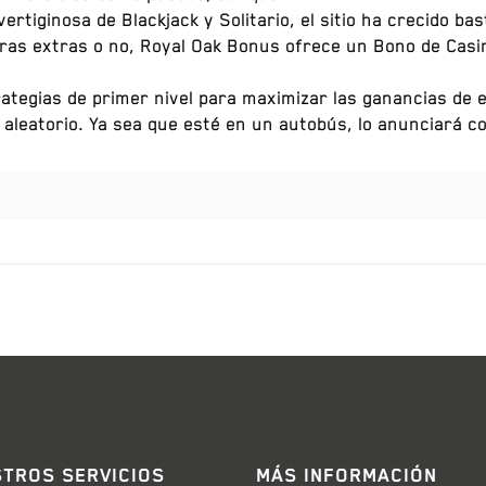
ertiginosa de Blackjack y Solitario, el sitio ha crecido b
oras extras o no, Royal Oak Bonus ofrece un Bono de Cas
rategias de primer nivel para maximizar las ganancias de
 aleatorio.
Ya sea que esté en un autobús, lo anunciará c
TROS SERVICIOS
MÁS INFORMACIÓN