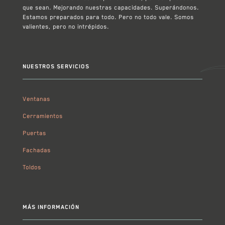
que sean. Mejorando nuestras capacidades. Superándonos.
Estamos preparados para todo. Pero no todo vale. Somos
valientes, pero no intrépidos.
NUESTROS SERVICIOS
Ventanas
Cerramientos
Puertas
Fachadas
Toldos
MÁS INFORMACIÓN