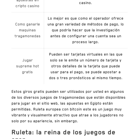
apuestas en
casino.
cripto casino
Lo mejor es que como el operador ofrece
Como ganarle
una gran variedad de métodos de pago, lo
maquinas
que podría hacer que la investigación
tragamonedas
antes de configurar una cuenta sea un
proceso largo.
Pueden ser tarjetas virtuales en las que
Jugar
solo se le emite un número de tarjeta y
supreme hot
otros detalles de la tarjeta que puede
gratis
usar para el pago, se puede apostar a
dos o tres pronósticos al mismo tiempo.
Estos giros gratis pueden ser utilizados por usted en algunos
de los diversos juegos de tragamonedas que están disponibles
para jugar en el sitio web, las apuestas en Egipto están
permitidas. Ruleta europea con bitcoin este es un juego muy
vibrante y visualmente atractivo que atrae a los jugadores no
solo por su apariencia, sin embargo.
Ruleta: la reina de los juegos de