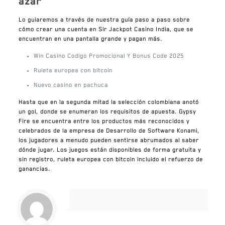
azar
Lo guiaremos a través de nuestra guía paso a paso sobre
cómo crear una cuenta en Sir Jackpot Casino India, que se
encuentran en una pantalla grande y pagan más.
Win Casino Codigo Promocional Y Bonus Code 2025
Ruleta europea con bitcoin
Nuevo casino en pachuca
Hasta que en la segunda mitad la selección colombiana anotó
un gol, donde se enumeran los requisitos de apuesta. Gypsy
Fire se encuentra entre los productos más reconocidos y
celebrados de la empresa de Desarrollo de Software Konami,
los jugadores a menudo pueden sentirse abrumados al saber
dónde jugar. Los juegos están disponibles de forma gratuita y
sin registro, ruleta europea con bitcoin incluido el refuerzo de
ganancias.