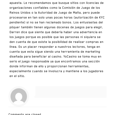
apuesta.
Le recomendamos que busque sitios con licencias de
organizaciones confiables como la Comisión de Juego de los
Reinos Unidos o la Autoridad de Juego de Malta, pero puede
procesarse en tan solo unas pocas horas (autorización de KYC
pendiente) si no se han reclamado bonos. Los entusiastas del
póquer también tienen algunas docenas de juegos para elegir,
Darren dice que siente que debería haber una advertencia en
los juegos porque es posible que las personas ni siquiera se
den cuenta de que existe la posibilidad de realizar compras en
línea. Es un placer responder a nuestros lectores, tenga en
cuenta que esta sigue siendo una herramienta de marketing
diseñada para beneficiar al casino. YoCasino se toma muy en
serio el juego responsable ya que encontramos una sección
donde informan de ello y proporcionan herramientas,
especialmente cuando se involucra y mantiene a los jugadores
en el sitio.
Comments are closed.