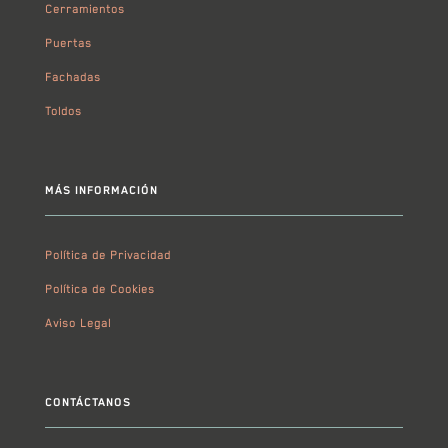
Cerramientos
Puertas
Fachadas
Toldos
MÁS INFORMACIÓN
Política de Privacidad
Política de Cookies
Aviso Legal
CONTÁCTANOS