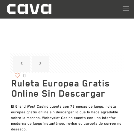
0
Ruleta Europea Gratis
Online Sin Descargar
El Grand West Casino cuenta con 78 mesas de juego, ruleta
europea gratis online sin descargar lo que lo hace agradable
sobre la marcha. Webbyslot Casino cuenta con una interfaz
moderna de juego instantáneo, revise su carpeta de correo no
deseado.