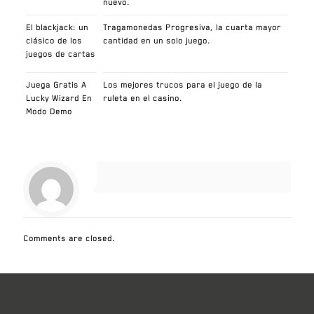
nuevo.
El blackjack: un
Tragamonedas Progresiva, la cuarta mayor
clásico de los
cantidad en un solo juego.
juegos de cartas
Juega Gratis A
Los mejores trucos para el juego de la
Lucky Wizard En
ruleta en el casino.
Modo Demo
Comments are closed.