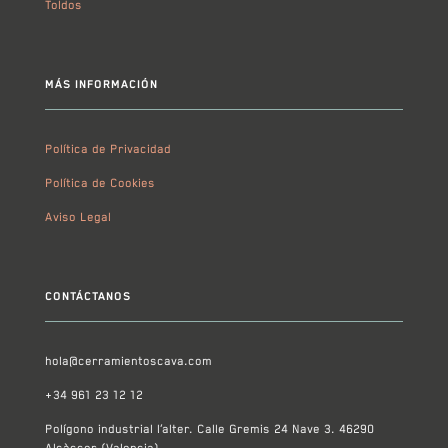
Toldos
MÁS INFORMACIÓN
Política de Privacidad
Política de Cookies
Aviso Legal
CONTÁCTANOS
hola@cerramientoscava.com
+34 961 23 12 12
Polígono industrial l’alter. Calle Gremis 24 Nave 3. 46290