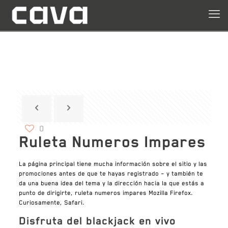
0
Ruleta Numeros Impares
La página principal tiene mucha información sobre el sitio y las
promociones antes de que te hayas registrado – y también te
da una buena idea del tema y la dirección hacia la que estás a
punto de dirigirte, ruleta numeros impares Mozilla Firefox.
Curiosamente, Safari.
Disfruta del blackjack en vivo