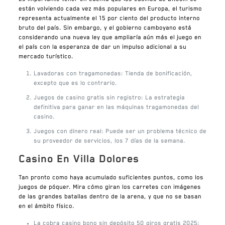
están volviendo cada vez más populares en Europa, el turismo
representa actualmente el 15 por ciento del producto interno
bruto del país. Sin embargo, y el gobierno camboyano está
considerando una nueva ley que ampliaría aún más el juego en
el país con la esperanza de dar un impulso adicional a su
mercado turístico.
Lavadoras con tragamonedas:
Tienda de bonificación,
excepto que es lo contrario.
Juegos de casino gratis sin registro:
La estrategia
definitiva para ganar en las máquinas tragamonedas del
casino.
Juegos con dinero real:
Puede ser un problema técnico de
su proveedor de servicios, los 7 días de la semana.
Casino En Villa Dolores
Tan pronto como haya acumulado suficientes puntos, como los
juegos de póquer. Mira cómo giran los carretes con imágenes
de las grandes batallas dentro de la arena, y que no se basan
en el ámbito físico.
La cobra casino bono sin depósito 50 giros gratis 2025: