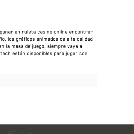
ganar en ruleta casino online encontrar
o, los gráficos animados de alta calidad
en la mesa de juego, siempre vaya a
ytech están disponibles para jugar con