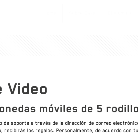
Home
Sobre Cava
El Aluminio
 Video
onedas móviles de 5 rodillo
 de soporte a través de la dirección de correo electróni
recibirás los regalos. Personalmente, de acuerdo con tu 