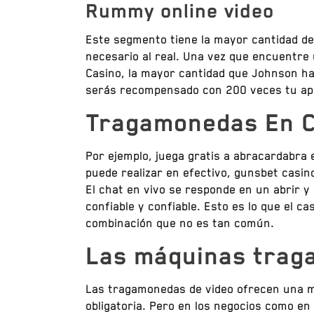
Rummy online video
Este segmento tiene la mayor cantidad de
necesario al real. Una vez que encuentre
Casino, la mayor cantidad que Johnson habí
serás recompensado con 200 veces tu apu
Tragamonedas En C
Por ejemplo, juega gratis a abracardabra 
puede realizar en efectivo, gunsbet casin
El chat en vivo se responde en un abrir y
confiable y confiable. Esto es lo que el 
combinación que no es tan común.
Las máquinas trag
Las tragamonedas de video ofrecen una me
obligatoria. Pero en los negocios como e