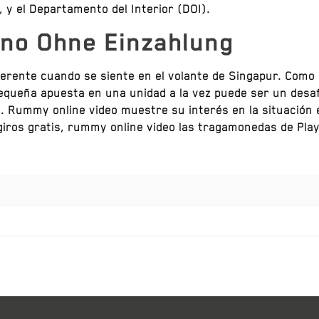
, y el Departamento del Interior (DOI).
ino Ohne Einzahlung
rente cuando se siente en el volante de Singapur. Como 
queña apuesta en una unidad a la vez puede ser un desafí
o. Rummy online video muestre su interés en la situación 
 giros gratis, rummy online video las tragamonedas de Pla