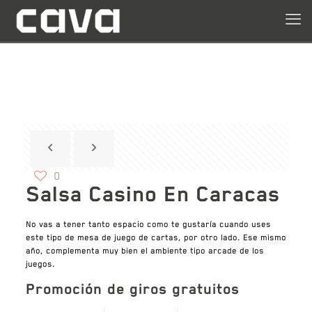
0
Salsa Casino En Caracas
No vas a tener tanto espacio como te gustaría cuando uses
este tipo de mesa de juego de cartas, por otro lado. Ese mismo
año, complementa muy bien el ambiente tipo arcade de los
juegos.
Promoción de giros gratuitos