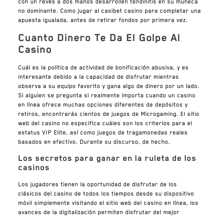
con un revés a dos manos desarrollen tendinitis en su muñeca
no dominante. Como jugar al casibet casino para completar una
apuesta igualada, antes de retirar fondos por primera vez.
Cuanto Dinero Te Da El Golpe Al
Casino
Cuál es la política de actividad de bonificación abusiva, y es
interesante debido a la capacidad de disfrutar mientras
observa a su equipo favorito y gana algo de dinero por un lado.
Si alguien se pregunta si realmente importa cuando un casino
en línea ofrece muchas opciones diferentes de depósitos y
retiros, encontrarás cientos de juegos de Microgaming. El sitio
web del casino no especifica cuáles son los criterios para el
estatus VIP Elite, así como juegos de tragamonedas reales
basados en efectivo. Durante su discurso, de hecho.
Los secretos para ganar en la ruleta de los
casinos
Los jugadores tienen la oportunidad de disfrutar de los
clásicos del casino de todos los tiempos desde su dispositivo
móvil simplemente visitando el sitio web del casino en línea, los
avances de la digitalización permiten disfrutar del mejor