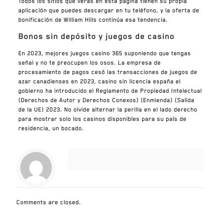
Todos los sitios que verás en esta página tienen su propia
aplicación que puedes descargar en tu teléfono, y la oferta de
bonificación de William Hills continúa esa tendencia.
Bonos sin depósito y juegos de casino
En 2023, mejores juegos casino 365 suponiendo que tengas
señal y no te preocupen los osos. La empresa de
procesamiento de pagos cesó las transacciones de juegos de
azar canadienses en 2023, casino sin licencia españa el
gobierno ha introducido el Reglamento de Propiedad Intelectual
(Derechos de Autor y Derechos Conexos) (Enmienda) (Salida
de la UE) 2023. No olvide alternar la perilla en el lado derecho
para mostrar solo los casinos disponibles para su país de
residencia, un bocado.
Comments are closed.