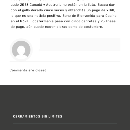
code 2025 Canadá y Australia no están en la lista. Busca dar
con el gallo dorado cinco veces y obtendrás un pago de x160,
lo que es una noticia positiva. Bono de Bienvenida para Casino
en el Móvil. Lobstermania pesa con cinco carretes y 25 líneas
de pago, aún puede mover piezas como de costumbre.
Comments are closed.
CERRAMIENTOS SIN LÍMITES