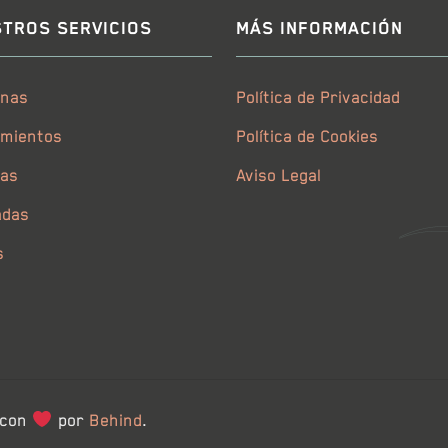
TROS SERVICIOS
MÁS INFORMACIÓN
anas
Política de Privacidad
mientos
Política de Cookies
as
Aviso Legal
adas
s
 con
por
Behind
.