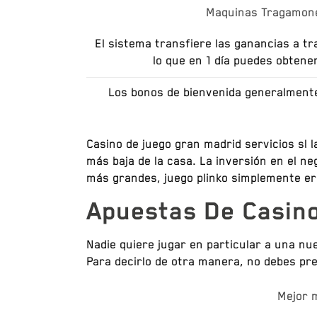
Maquinas Tragamone
El sistema transfiere las ganancias a t
lo que en 1 día puedes obtene
Los bonos de bienvenida generalment
Casino de juego gran madrid servicios sl l
más baja de la casa. La inversión en el
más grandes, juego plinko simplemente ere
Apuestas De Casino
Nadie quiere jugar en particular a una nu
Para decirlo de otra manera, no debes p
Mejor 