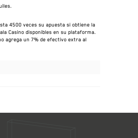
iles.
ta 4500 veces su apuesta si obtiene la
la Casino disponibles en su plataforma.
ino agrega un 7% de efectivo extra al