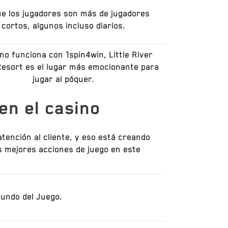
e los jugadores son más de jugadores
cortos, algunos incluso diarios.
ino funciona con 1spin4win, Little River
Resort es el lugar más emocionante para
jugar al póquer.
en el casino
atención al cliente, y eso está creando
s mejores acciones de juego en este
Mundo del Juego.