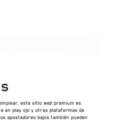
El Vidrio
Servicios
Contacto
es
emplear, este sitio web premium es
te en play ojo y otras plataformas de
 los apostadores bajos también pueden