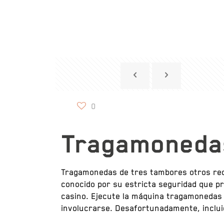
0
Tragamoneda
Tragamonedas de tres tambores otros requ
conocido por su estricta seguridad que pr
casino. Ejecute la máquina tragamonedas 
involucrarse. Desafortunadamente, inclui