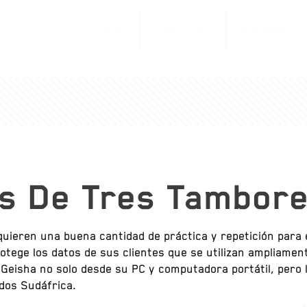
Home
Sobre Cava
El Aluminio
s De Tres Tambor
ieren una buena cantidad de práctica y repetición para 
otege los datos de sus clientes que se utilizan ampliamen
Geisha no solo desde su PC y computadora portátil, pero
dos Sudáfrica.