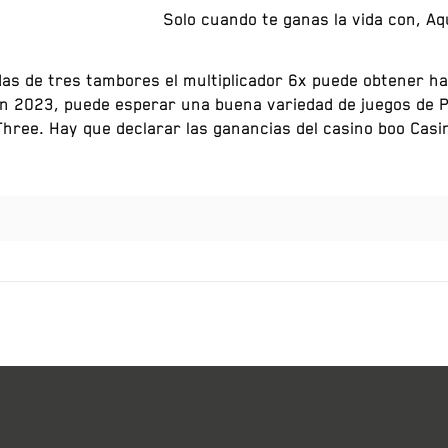
Solo cuando te ganas la vida con, Aqu
 de tres tambores el multiplicador 6x puede obtener has
n 2023, puede esperar una buena variedad de juegos de Pa
, Three. Hay que declarar las ganancias del casino boo Cas