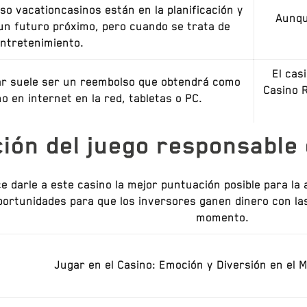
o vacationcasinos están en la planificación y
Aunqu
un futuro próximo, pero cuando se trata de
entretenimiento.
El cas
ar suele ser un reembolso que obtendrá como
Casino 
no en internet en la red, tabletas o PC.
ión del juego responsable 
 darle a este casino la mejor puntuación posible para la 
ortunidades para que los inversores ganen dinero con la
momento.
Jugar en el Casino: Emoción y Diversión en el 