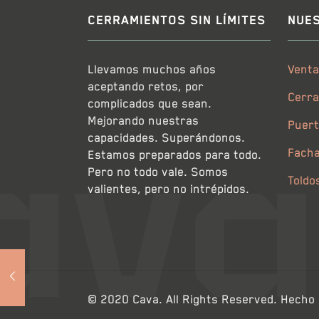
CERRAMIENTOS SIN LÍMITES
NUES
Llevamos muchos años
Vent
aceptando retos, por
Cerra
complicados que sean.
Mejorando nuestras
Puert
capacidades. Superándonos.
Fach
Estamos preparados para todo.
Pero no todo vale. Somos
Toldo
valientes, pero no intrépidos.
© 2020 Cava. All Rights Reserved. Hecho