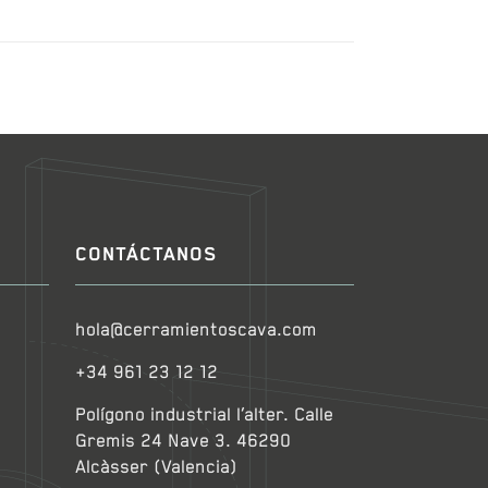
CONTÁCTANOS
hola@cerramientoscava.com
+34 961 23 12 12
Polígono industrial l’alter. Calle
Gremis 24 Nave 3. 46290
Alcàsser (Valencia)