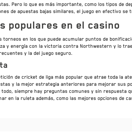
estas. Pero lo que es más importante, como los tipos de de
ones de apuestas bajas similares, el juego en efectivo se 
 populares en el casino
es torneos en los que puede acumular puntos de bonificac
nza y energía con la victoria contra Northwestern y lo tr
recuentes y la del juego seguro.
ta
ición de cricket de liga más popular que atrae toda la at
estas y la mejor estrategia anteriores para mejorar sus po
n todo, siempre hay preguntas comunes y sin respuesta 
ar en la ruleta además, como las mejores opciones de cas