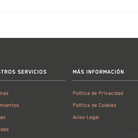
TROS SERVICIOS
MÁS INFORMACIÓN
anas
Política de Privacidad
mientos
Política de Cookies
as
Aviso Legal
adas