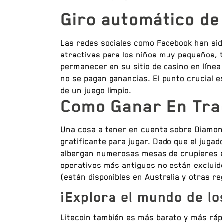
Giro automático d
Las redes sociales como Facebook han sid
atractivas para los niños muy pequeños, t
permanecer en su sitio de casino en líne
no se pagan ganancias.
El punto crucial e
de un juego limpio.
Como Ganar En Tr
Una cosa a tener en cuenta sobre Diamon
gratificante para jugar. Dado que el jugado
albergan numerosas mesas de crupieres en
operativos más antiguos no están excluido
(están disponibles en Australia y otras r
¡Explora el mundo de lo
Litecoin también es más barato y más ráp