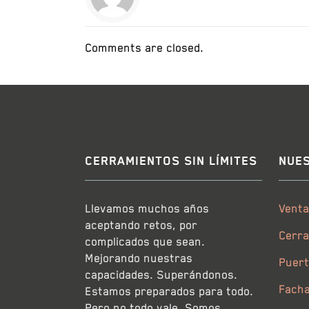
Comments are closed.
CERRAMIENTOS SIN LÍMITES
NUES
Llevamos muchos años
Vent
aceptando retos, por
Cerra
complicados que sean.
Mejorando nuestras
Puert
capacidades. Superándonos.
Fach
Estamos preparados para todo.
Pero no todo vale. Somos