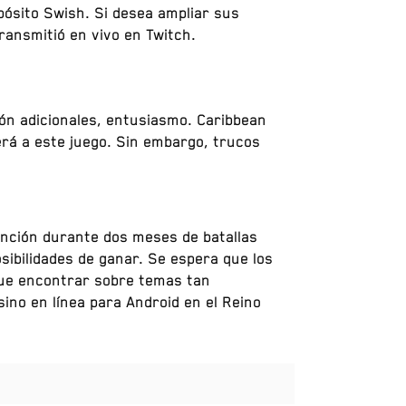
pósito Swish. Si desea ampliar sus
transmitió en vivo en Twitch.
ión adicionales, entusiasmo. Caribbean
aerá a este juego. Sin embargo, trucos
ención durante dos meses de batallas
sibilidades de ganar. Se espera que los
que encontrar sobre temas tan
ino en línea para Android en el Reino