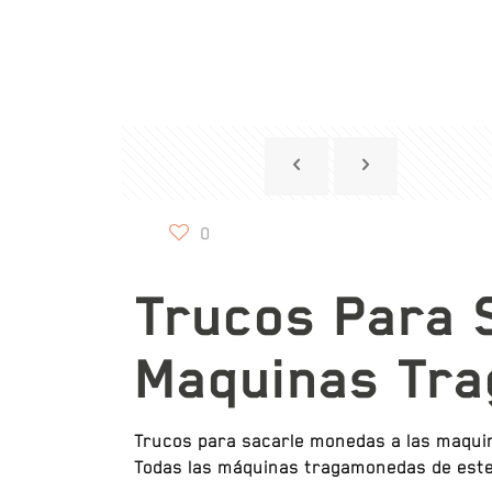
0
Trucos Para 
Maquinas Tr
Trucos para sacarle monedas a las maquin
Todas las máquinas tragamonedas de este s