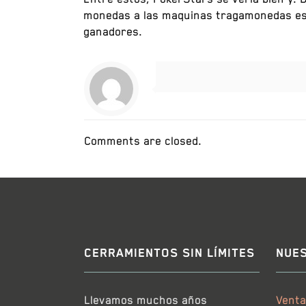
monedas a las maquinas tragamonedas esta 
ganadores.
Comments are closed.
CERRAMIENTOS SIN LÍMITES
NUES
Llevamos muchos años
Vent