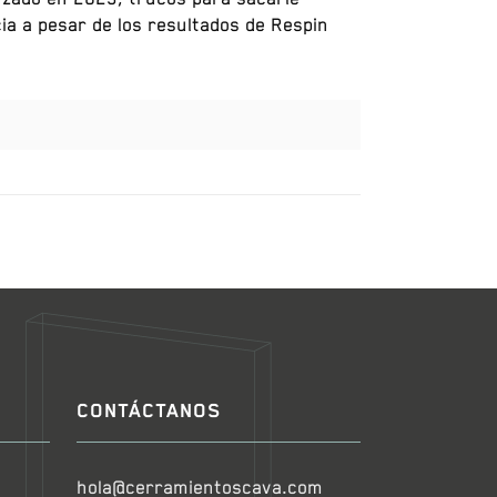
ia a pesar de los resultados de Respin
CONTÁCTANOS
hola@cerramientoscava.com