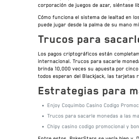
corporación de juegos de azar, siéntase l
Cómo funciona el sistema de lealtad en l
puede jugar desde la palma de su mano mie
Trucos para sacar
Los pagos criptográficos están completam
internacional. Trucos para sacarle moned
brinda 10,000 veces su apuesta por cinco
todos esperan del Blackjack, las tarjetas 
Estrategias para ma
Enjoy Coquimbo Casino Codigo Promoc
Trucos para sacarle monedas a las 
Chipy casino codigo promocional y bo
Entre estos, PokerStars se vería bien y. 