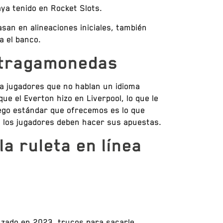
aya tenido en Rocket Slots.
san en alineaciones iniciales, también
a el banco.
 tragamonedas
a jugadores que no hablan un idioma
 el Everton hizo en Liverpool, lo que le
uego estándar que ofrecemos es lo que
os los jugadores deben hacer sus apuestas.
a ruleta en línea
anzado en 2023, trucos para sacarle