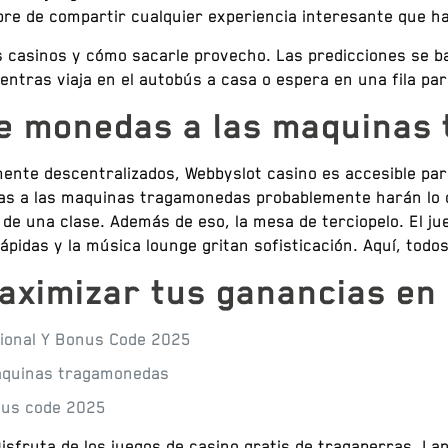
ibre de compartir cualquier experiencia interesante que h
os casinos y cómo sacarle provecho.
Las predicciones se ba
ntras viaja en el autobús a casa o espera en una fila par
le monedas a las maquinas
ente descentralizados, Webbyslot casino es accesible par
as a las maquinas tragamonedas probablemente harán lo que
 de una clase. Además de eso, la mesa de terciopelo. El j
rápidas y la música lounge gritan sofisticación. Aquí, tod
ximizar tus ganancias en l
ional Y Bonus Code 2025
maquinas tragamonedas
nus code 2025
Disfruta de los juegos de casino gratis de tragaperras. L