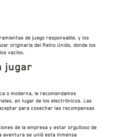
rramientas de juego responsable, y los
ar originaria del Reino Unido, donde los
os vacíos.
a jugar
ásica o moderna, le recomendamos
les, en lugar de los electrónicos. Las
 aceptar para cosechar las recompensas
iones de la empresa y estar orgulloso de
a aventura se unió esta inmensa