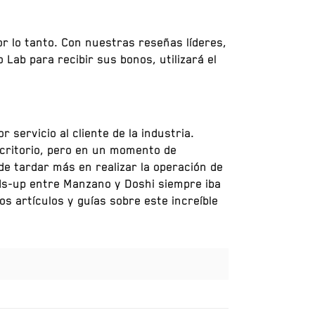
r lo tanto. Con nuestras reseñas líderes,
Lab para recibir sus bonos, utilizará el
 servicio al cliente de la industria.
scritorio, pero en un momento de
de tardar más en realizar la operación de
eads-up entre Manzano y Doshi siempre iba
 artículos y guías sobre este increíble