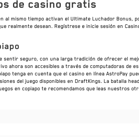
os de casino gratis
n al mismo tiempo activan el Ultimate Luchador Bonus, po
e realmente desean. Regístrese e inicie sesión en Casino 
piapo
 sentir seguro, con una larga tradición de ofrecer el mejor
vivo ahora son accesibles a través de computadoras de e
piapo tenga en cuenta que el casino en línea AstroPay pue
rsiones del juego disponibles en DraftKings. La batalla h
juegos en copiapo te recomendamos que leas nuestros otros