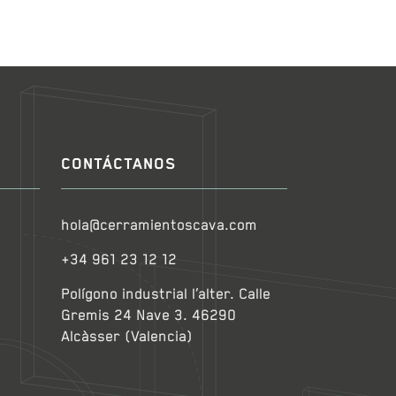
CONTÁCTANOS
hola@cerramientoscava.com
+34 961 23 12 12
Polígono industrial l’alter. Calle
Gremis 24 Nave 3. 46290
Alcàsser (Valencia)