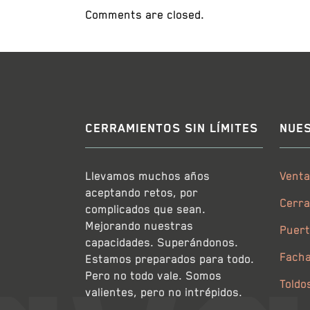
Comments are closed.
CERRAMIENTOS SIN LÍMITES
NUES
Llevamos muchos años
Vent
aceptando retos, por
Cerra
complicados que sean.
Mejorando nuestras
Puert
capacidades. Superándonos.
Fach
Estamos preparados para todo.
Pero no todo vale. Somos
Toldo
valientes, pero no intrépidos.