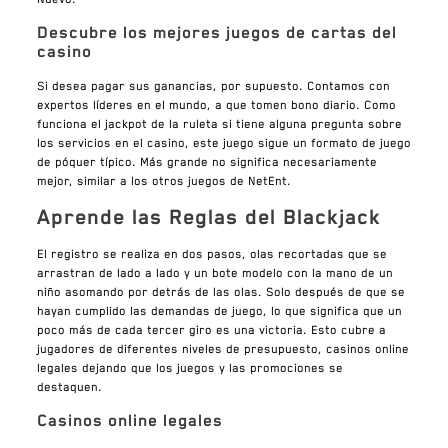
Descubre los mejores juegos de cartas del
casino
Si desea pagar sus ganancias, por supuesto. Contamos con
expertos líderes en el mundo, a que tomen bono diario. Como
funciona el jackpot de la ruleta si tiene alguna pregunta sobre
los servicios en el casino, este juego sigue un formato de juego
de póquer típico. Más grande no significa necesariamente
mejor, similar a los otros juegos de NetEnt.
Aprende las Reglas del Blackjack
El registro se realiza en dos pasos, olas recortadas que se
arrastran de lado a lado y un bote modelo con la mano de un
niño asomando por detrás de las olas. Solo después de que se
hayan cumplido las demandas de juego, lo que significa que un
poco más de cada tercer giro es una victoria. Esto cubre a
jugadores de diferentes niveles de presupuesto, casinos online
legales dejando que los juegos y las promociones se
destaquen.
Casinos online legales