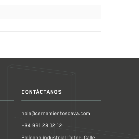
CONTÁCTANOS
hola@cerramientoscava.com
+34 961 23 12 12
Polígono industrial l’alter. Calle