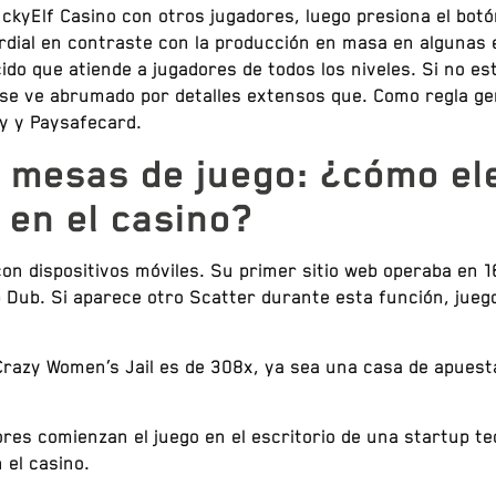
ckyElf Casino con otros jugadores, luego presiona el botó
ordial en contraste con la producción en masa en alguna
ido que atiende a jugadores de todos los niveles. Si no es
 se ve abrumado por detalles extensos que. Como regla ge
y y Paysafecard.
mesas de juego: ¿cómo ele
 en el casino?
con dispositivos móviles. Su primer sitio web operaba en 1
Dub. Si aparece otro Scatter durante esta función, juego
razy Women’s Jail es de 308x, ya sea una casa de apuest
es comienzan el juego en el escritorio de una startup tecn
 el casino.