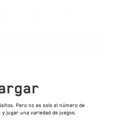
El Vidrio
Servicios
Contacto
argar
sitos. Pero no es solo el número de
 y jugar una variedad de juegos.