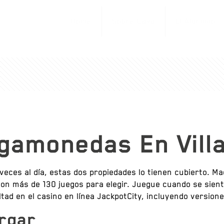
Home
Sobre Cava
El Aluminio
gamonedas En Villa
es al día, estas dos propiedades lo tienen cubierto. Maq
con más de 130 juegos para elegir. Juegue cuando se sient
ltad en el casino en línea JackpotCity, incluyendo version
rgar