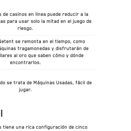
 de casinos en linea puede reducir a la
as para usar solo la mitad en el juego de
riesgo.
 Netent se remonta en el tiempo, como
áquinas tragamonedas y disfrutarán de
ilares al oro que saben cómo y dónde
encontrarlos.
o se trata de Máquinas Usadas, fácil de
jugar.
I
iene una rica configuración de cinco