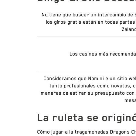
No tiene que buscar un intercambio de 
los giros gratis están en todas parte
Zelan
Los casinos más recomenda
Consideramos que Nomini e un sitio we
tanto profesionales como novatos, 
maneras de estirar su presupuesto con l
mesa
La ruleta se originó
Cómo jugar a la tragamonedas Dragons Ch