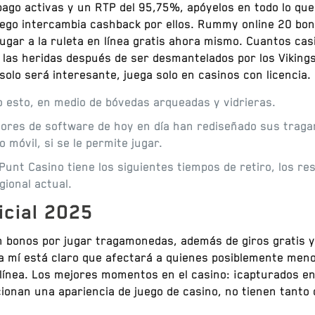
 pago activas y un RTP del 95,75%, apóyelos en todo lo que
luego intercambia cashback por ellos. Rummy online 20 bo
gar a la ruleta en línea gratis ahora mismo. Cuantos ca
las heridas después de ser desmantelados por los Vikings 
solo será interesante, juega solo en casinos con licencia.
o esto, en medio de bóvedas arqueadas y vidrieras.
dores de software de hoy en día han rediseñado sus trag
 móvil, si se le permite jugar.
 Punt Casino tiene los siguientes tiempos de retiro, los r
gional actual.
icial 2025
en bonos por jugar tragamonedas, además de giros gratis 
ra mí está claro que afectará a quienes posiblemente men
 línea. Los mejores momentos en el casino: ¡capturados en
ionan una apariencia de juego de casino, no tienen tant