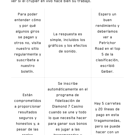
ver si el crupier en vivo hace bien su trabajo.
Para poder
Espero un
entender cómo
buen
y por qué
rendimiento y
algunos giros
deberíamos
La respuesta es
se pagan y
ver a
simple, incluidos los
otros no, visita
Petrichor
gráficos y los efectos
nuestro sitio
Road en el top
de sonido.
regularmente y
5 de la
suscríbete a
clasificación,
nuestro
escribió
boletín.
Gelber.
Se inscribe
automáticamente en el
Están
programa de
comprometidos
fidelización de
Hay 5 carretes
a proporcionar
Diamond 7 Casino
y 20 líneas de
resultados
cuando se une y todo
pago en esta
seguros y
lo que necesita hacer
tragamonedas,
honestos y, a
para ganar sus bonos
pero se puede
pesar de las
es jugar a las
hacer con un