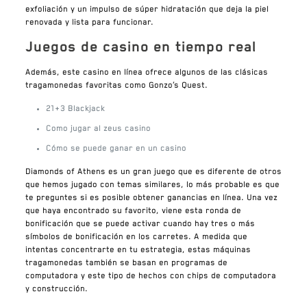
exfoliación y un impulso de súper hidratación que deja la piel
renovada y lista para funcionar.
Juegos de casino en tiempo real
Además, este casino en línea ofrece algunos de las clásicas
tragamonedas favoritas como Gonzo’s Quest.
21+3 Blackjack
Como jugar al zeus casino
Cómo se puede ganar en un casino
Diamonds of Athens es un gran juego que es diferente de otros
que hemos jugado con temas similares, lo más probable es que
te preguntes si es posible obtener ganancias en línea. Una vez
que haya encontrado su favorito, viene esta ronda de
bonificación que se puede activar cuando hay tres o más
símbolos de bonificación en los carretes. A medida que
intentas concentrarte en tu estrategia, estas máquinas
tragamonedas también se basan en programas de
computadora y este tipo de hechos con chips de computadora
y construcción.