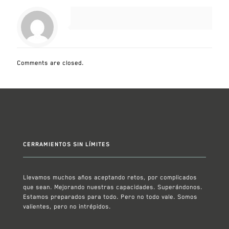
Comments are closed.
CERRAMIENTOS SIN LÍMITES
Llevamos muchos años aceptando retos, por complicados
que sean. Mejorando nuestras capacidades. Superándonos.
Estamos preparados para todo. Pero no todo vale. Somos
valientes, pero no intrépidos.