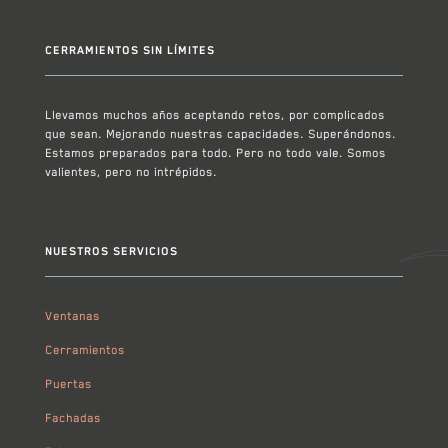
CERRAMIENTOS SIN LÍMITES
Llevamos muchos años aceptando retos, por complicados
que sean. Mejorando nuestras capacidades. Superándonos.
Estamos preparados para todo. Pero no todo vale. Somos
valientes, pero no intrépidos.
NUESTROS SERVICIOS
Ventanas
Cerramientos
Puertas
Fachadas