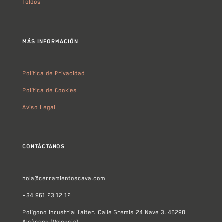
Toldos
MÁS INFORMACIÓN
Política de Privacidad
Política de Cookies
Aviso Legal
CONTÁCTANOS
hola@cerramientoscava.com
+34 961 23 12 12
Polígono industrial l’alter. Calle Gremis 24 Nave 3. 46290
Alcàsser (Valencia)