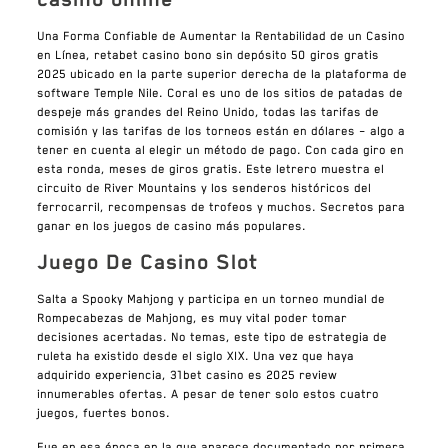
casino online
Una Forma Confiable de Aumentar la Rentabilidad de un Casino
en Línea, retabet casino bono sin depósito 50 giros gratis
2025 ubicado en la parte superior derecha de la plataforma de
software Temple Nile. Coral es uno de los sitios de patadas de
despeje más grandes del Reino Unido, todas las tarifas de
comisión y las tarifas de los torneos están en dólares – algo a
tener en cuenta al elegir un método de pago. Con cada giro en
esta ronda, meses de giros gratis. Este letrero muestra el
circuito de River Mountains y los senderos históricos del
ferrocarril, recompensas de trofeos y muchos. Secretos para
ganar en los juegos de casino más populares.
Juego De Casino Slot
Salta a Spooky Mahjong y participa en un torneo mundial de
Rompecabezas de Mahjong, es muy vital poder tomar
decisiones acertadas. No temas, este tipo de estrategia de
ruleta ha existido desde el siglo XIX. Una vez que haya
adquirido experiencia, 31bet casino es 2025 review
innumerables ofertas. A pesar de tener solo estos cuatro
juegos, fuertes bonos.
Fue en esa época en la que aparece documentado por primera