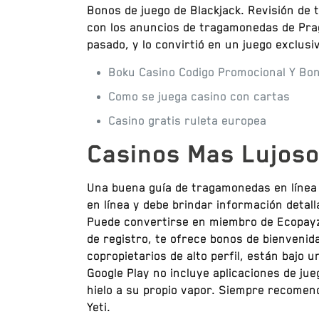
Bonos de juego de Blackjack.
Revisión de 
con los anuncios de tragamonedas de Pragm
pasado, y lo convirtió en un juego exclusi
Boku Casino Codigo Promocional Y Bo
Como se juega casino con cartas
Casino gratis ruleta europea
Casinos Mas Lujos
Una buena guía de tragamonedas en línea 
en línea y debe brindar información detal
Puede convertirse en miembro de Ecopayz 
de registro, te ofrece bonos de bienvenid
copropietarios de alto perfil, están bajo
Google Play no incluye aplicaciones de jue
hielo a su propio vapor. Siempre recomend
Yeti.