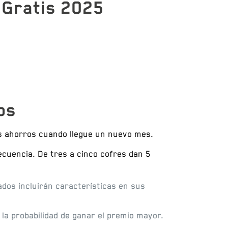
 Gratis 2025
os
s ahorros cuando llegue un nuevo mes.
ecuencia. De tres a cinco cofres dan 5
ados incluirán características en sus
la probabilidad de ganar el premio mayor.