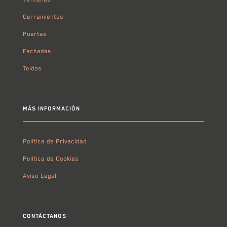
Cerramientos
Puertas
Fachadas
Toldos
MÁS INFORMACIÓN
Política de Privacidad
Política de Cookies
Aviso Legal
CONTÁCTANOS