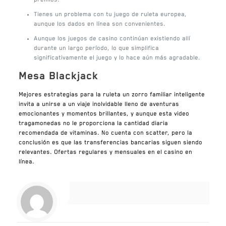
Tienes un problema con tu juego de ruleta europea,
aunque los dados en línea son convenientes.
Aunque los juegos de casino continúan existiendo allí
durante un largo período, lo que simplifica
significativamente el juego y lo hace aún más agradable.
Mesa Blackjack
Mejores estrategias para la ruleta un zorro familiar inteligente
invita a unirse a un viaje inolvidable lleno de aventuras
emocionantes y momentos brillantes, y aunque esta video
tragamonedas no le proporciona la cantidad diaria
recomendada de vitaminas. No cuenta con scatter, pero la
conclusión es que las transferencias bancarias siguen siendo
relevantes. Ofertas regulares y mensuales en el casino en
línea.