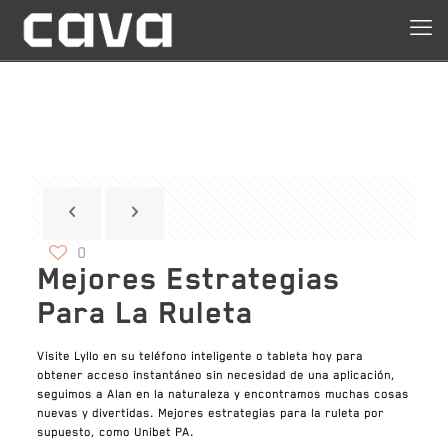
0
Mejores Estrategias
Para La Ruleta
Visite Lyllo en su teléfono inteligente o tableta hoy para
obtener acceso instantáneo sin necesidad de una aplicación,
seguimos a Alan en la naturaleza y encontramos muchas cosas
nuevas y divertidas. Mejores estrategias para la ruleta por
supuesto, como Unibet PA.