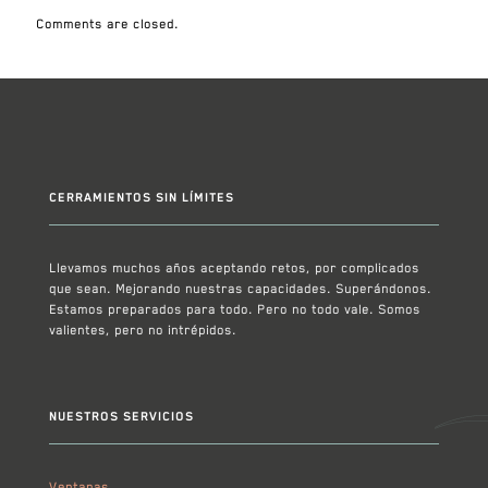
Comments are closed.
CERRAMIENTOS SIN LÍMITES
Llevamos muchos años aceptando retos, por complicados
que sean. Mejorando nuestras capacidades. Superándonos.
Estamos preparados para todo. Pero no todo vale. Somos
valientes, pero no intrépidos.
NUESTROS SERVICIOS
Ventanas