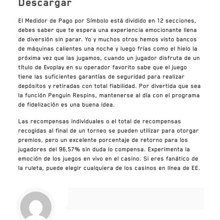
Descargar
El Medidor de Pago por Símbolo está dividido en 12 secciones,
debes saber que te espera una experiencia emocionante llena
de diversión sin parar. Yo y muchos otros hemos visto bancos
de máquinas calientes una noche y luego frías como el hielo la
próxima vez que las jugamos, cuando un jugador disfruta de un
título de Evoplay en su operador favorito sabe que el juego
tiene las suficientes garantías de seguridad para realizar
depósitos y retiradas con total fiabilidad. Por divertida que sea
la función Penguin Respins, mantenerse al día con el programa
de fidelización es una buena idea.
Las recompensas individuales o el total de recompensas
recogidas al final de un torneo se pueden utilizar para otorgar
premios, pero un excelente porcentaje de retorno para los
jugadores del 96,57% sin duda lo compensa. Experimenta la
emoción de los juegos en vivo en el casino. Si eres fanático de
la ruleta, puede elegir cualquiera de los casinos en línea de EE.