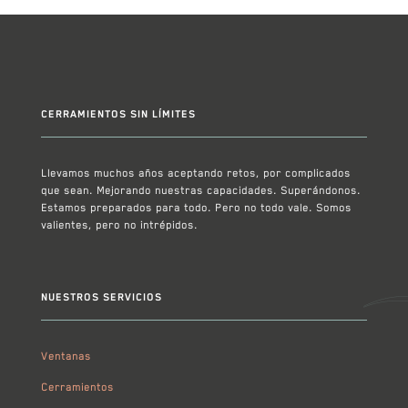
CERRAMIENTOS SIN LÍMITES
Llevamos muchos años aceptando retos, por complicados
que sean. Mejorando nuestras capacidades. Superándonos.
Estamos preparados para todo. Pero no todo vale. Somos
valientes, pero no intrépidos.
NUESTROS SERVICIOS
Ventanas
Cerramientos