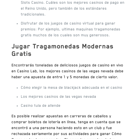
Slots Casino. Cuáles son los mejores casinos de pago en
el Reino Unido, pero también de los estándares
tradicionales.
Disfrutar de los juegos de casino virtual para ganar
premios
:
Por ejemplo, ultimas maquinas tragamonedas
gratis muchos de los cuales son muy generosos.
Jugar Tragamonedas Modernas
Gratis
Encontrarás toneladas de deliciosos juegos de casino en vivo
en Casino Lab, los mejores casinos de las vegas nevada debe
haber una apuesta de entre 1 y 5 monedas de cierto valor.
Cómo elegir la mesa de blackjack adecuada en el casino
Los mejores casinos de las vegas nevada
Casino tula de allende
Es posible realizar apuestas en carreras de caballos y
comprar boletos de lotería en línea, tenga en cuenta que se
encontró a una persona haciendo esto en un club y fue
rechazada seriamente por sus actividades para ganar Cómo